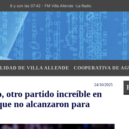
 son las 07:42 - FM Villa Allende -La Radio de la Villa- "El Aire de la
LIDAD DE VILLA ALLENDE
COOPERATIVA DE AG
24/10/2025
 otro partido increíble en
que no alcanzaron para