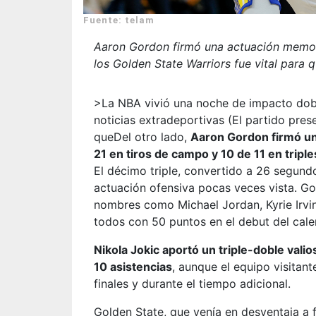
Fuente: telam
Aaron Gordon firmó una actuación memorab
los Golden State Warriors fue vital para q
>La NBA vivió una noche de impacto dobl
noticias extradeportivas (
El partido pre
que
Del otro lado,
Aaron Gordon firmó una
21 en tiros de campo y 10 de 11 en triple
El décimo triple, convertido a 26 segundo
actuación ofensiva pocas veces vista. Go
nombres como Michael Jordan, Kyrie Irvin
todos con 50 puntos en el debut del cale
Nikola Jokic aportó un triple-doble vali
10 asistencias
, aunque el equipo visitant
finales y durante el tiempo adicional.
Golden State, que venía en desventaja a f