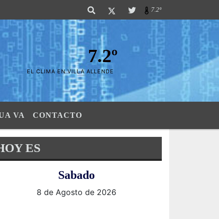
s Sierras". SI SU AVISO ESTA AQUÍ,..FELICITACIONES PUES..! "El verdader
7.2º
7.2º
EL CLIMA EN VILLA ALLENDE
UA VA
CONTACTO
HOY ES
Sabado
8 de Agosto de 2026