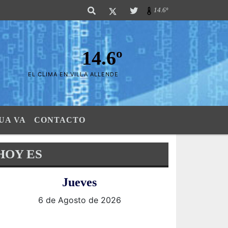
s Sierras". SI SU AVISO ESTA AQUÍ,..FELICITACIONES PUES..! "El verdader
14.6º
14.6º
EL CLIMA EN VILLA ALLENDE
UA VA
CONTACTO
HOY ES
Jueves
6 de Agosto de 2026