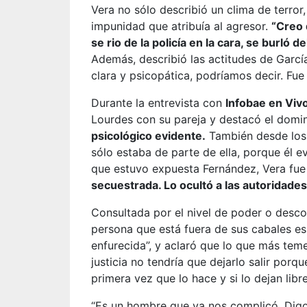
Vera no sólo describió un clima de terror
impunidad que atribuía al agresor.
“Creo 
se rio de la policía en la cara, se burló 
Además, describió las actitudes de Garcí
clara y psicopática, podríamos decir. Fue 
Durante la entrevista con
Infobae en Viv
Lourdes con su pareja y destacó el domin
psicológico evidente.
También desde los
sólo estaba de parte de ella, porque él e
que estuvo expuesta Fernández, Vera fue
secuestrada. Lo ocultó a las autoridade
Consultada por el nivel de poder o desc
persona que está fuera de sus cabales e
enfurecida”, y aclaró que lo que más teme 
justicia no tendría que dejarlo salir po
primera vez que lo hace y si lo dejan libre
“Es un hombre que ya nos complicó. Digo, 