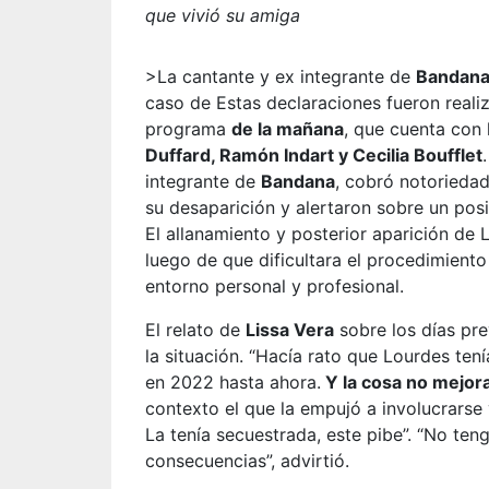
que vivió su amiga
>La cantante y ex integrante de
Bandan
caso de
Estas declaraciones fueron real
programa
de la mañana
, que cuenta con
Duffard, Ramón Indart y Cecilia Boufflet
integrante de
Bandana
, cobró notorieda
su desaparición y alertaron sobre un pos
El allanamiento y posterior aparición d
luego de que dificultara el procedimiento
entorno personal y profesional.
El relato de
Lissa Vera
sobre los días pre
la situación. “Hacía rato que Lourdes te
en 2022 hasta ahora.
Y la cosa no mejor
contexto el que la empujó a involucrarse 
La tenía secuestrada, este pibe”. “No ten
consecuencias”, advirtió.