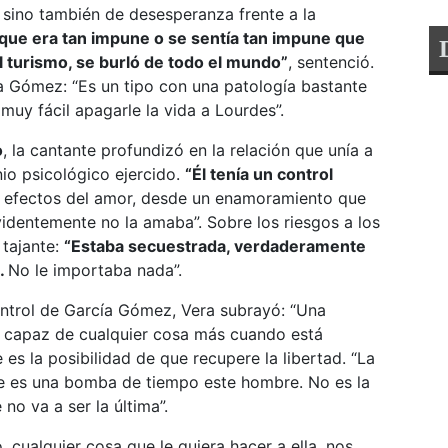
, sino también de desesperanza frente a la
que era tan impune o se sentía tan impune que
del turismo, se burló de todo el mundo”
, sentenció.
a Gómez: “Es un tipo con una patología bastante
muy fácil apagarle la vida a Lourdes”.
o
, la cantante profundizó en la relación que unía a
io psicológico ejercido.
“Él tenía un control
 efectos del amor, desde un enamoramiento que
videntemente no la amaba”. Sobre los riesgos a los
 tajante:
“Estaba secuestrada, verdaderamente
s.
No le importaba nada”.
ontrol de García Gómez, Vera subrayó: “Una
s capaz de cualquier cosa más cuando está
es la posibilidad de que recupere la libertad. “La
rque es una bomba de tiempo este hombre. No es la
 no va a ser la última”.
cualquier cosa que le quiera hacer a ella, nos