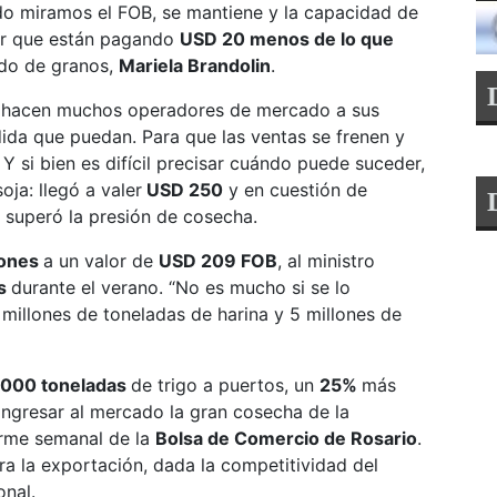
do miramos el FOB, se mantiene y la capacidad de
cir que están pagando
USD 20 menos de lo que
ado de granos,
Mariela Brandolin
.
e hacen muchos operadores de mercado a sus
dida que puedan. Para que las ventas se frenen y
Y si bien es difícil precisar cuándo puede suceder,
ja: llegó a valer
USD 250
y en cuestión de
 superó la presión de cosecha.
lones
a un valor de
USD 209 FOB
, al ministro
es
durante el verano. “No es mucho si se lo
millones de toneladas de harina y 5 millones de
000 toneladas
de trigo a puertos, un
25%
más
ngresar al mercado la gran cosecha de la
orme semanal de la
Bolsa de Comercio de Rosario
.
ra la exportación, dada la competitividad del
onal.