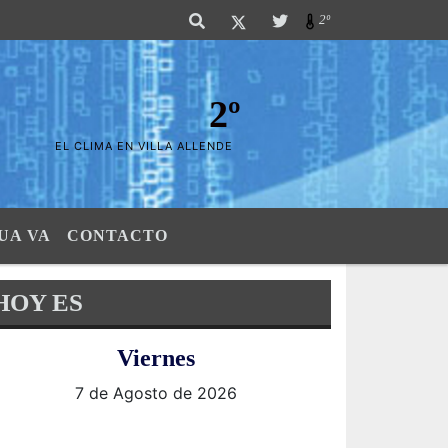
las Sierras". SI SU AVISO ESTA AQUÍ,..FELICITACIONES PUES..! "El verdad
2º
2º
EL CLIMA EN VILLA ALLENDE
UA VA
CONTACTO
HOY ES
Viernes
7 de Agosto de 2026