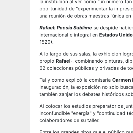
la institución al ver cómo "un número tan
oportunidad de "experimentar la impresio
una reunión de obras maestras "única en l
Rafael: Poesía Sublime
se despide habien
internacional e integral en
Estados Unido
1520).
A lo largo de sus salas, la exhibición lo
propio
Rafael
-, combinando pinturas, dib
62 colecciones públicas y privadas de t
Tal y como explicó la comisaria
Carmen
inauguración, la exposición no solo buscab
también zanjar los debates históricos sob
Al colocar los estudios preparatorios junt
inconfundible "energía" y "continuidad té
colaboradores de su taller.
Entre los grandes hitos que el público 