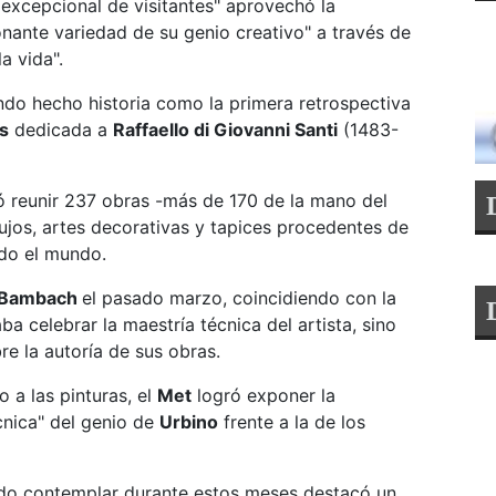
 excepcional de visitantes" aprovechó la
nante variedad de su genio creativo" a través de
a vida".
do hecho historia como la primera retrospectiva
s
dedicada a
Raffaello di Giovanni Santi
(1483-
gró reunir 237 obras -más de 170 de la mano del
ujos, artes decorativas y tapices procedentes de
odo el mundo.
 Bambach
el pasado marzo, coincidiendo con la
a celebrar la maestría técnica del artista, sino
re la autoría de sus obras.
o a las pinturas, el
Met
logró exponer la
cnica" del genio de
Urbino
frente a la de los
pudo contemplar durante estos meses destacó un