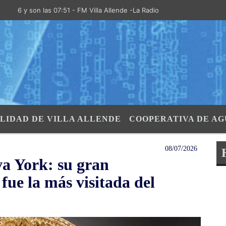
y son las 07:51 - FM Villa Allende -La Radio de la Villa- "El Aire de l
LIDAD DE VILLA ALLENDE
COOPERATIVA DE AG
08/07/2026
va York: su gran
 fue la más visitada del