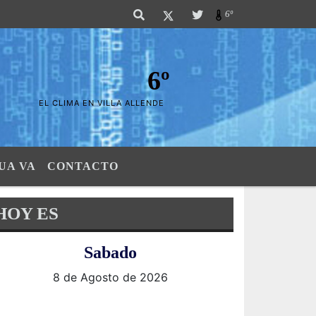
as Sierras". SI SU AVISO ESTA AQUÍ,..FELICITACIONES PUES..! "El verdade
6º
6º
EL CLIMA EN VILLA ALLENDE
UA VA
CONTACTO
HOY ES
Sabado
8 de Agosto de 2026