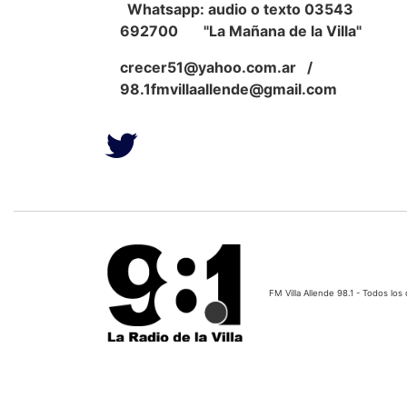
Whatsapp: audio o texto 03543
692700 "La Mañana de la Villa"
crecer51@yahoo.com.ar
/
98.1fmvillaallende@gmail.com
FM Villa Allende 98.1 - Todos l