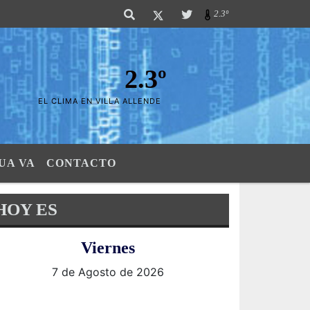
 las Sierras". SI SU AVISO ESTA AQUÍ,..FELICITACIONES PUES..! "El verda
2.3º
2.3º
EL CLIMA EN VILLA ALLENDE
UA VA
CONTACTO
HOY ES
Viernes
7 de Agosto de 2026