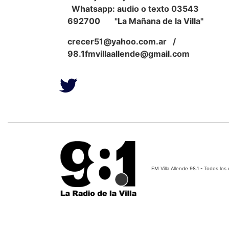
Whatsapp: audio o texto 03543
692700 "La Mañana de la Villa"
crecer51@yahoo.com.ar
/
98.1fmvillaallende@gmail.com
FM Villa Allende 98.1 - Todos l