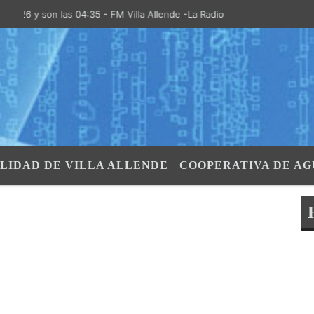
26 y son las 04:35 - FM Villa Allende -La Radio de la Villa- "El Aire de
LIDAD DE VILLA ALLENDE
COOPERATIVA DE AG