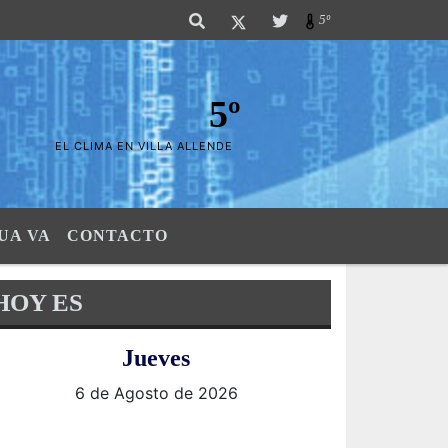
as Sierras". SI SU AVISO ESTA AQUÍ,..FELICITACIONES PUES..! "El verdade
5º
5º
EL CLIMA EN VILLA ALLENDE
UA VA
CONTACTO
HOY ES
Jueves
6 de Agosto de 2026