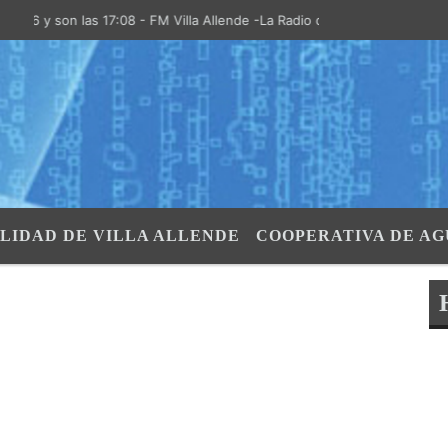
 y son las 17:08 - FM Villa Allende -La Radio de la Villa- "El Aire de l
LIDAD DE VILLA ALLENDE
COOPERATIVA DE AG