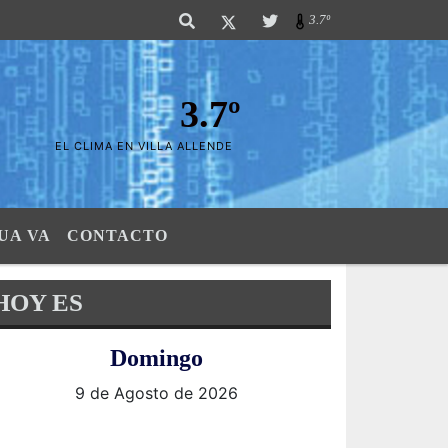
 las Sierras". SI SU AVISO ESTA AQUÍ,..FELICITACIONES PUES..! "El verda
3.7º
3.7º
EL CLIMA EN VILLA ALLENDE
UA VA
CONTACTO
HOY ES
Domingo
9 de Agosto de 2026