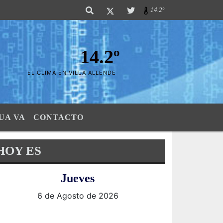
 las Sierras". SI SU AVISO ESTA AQUÍ,..FELICITACIONES PUES..! "El verda
14.2º
14.2º
EL CLIMA EN VILLA ALLENDE
UA VA
CONTACTO
HOY ES
Jueves
6 de Agosto de 2026