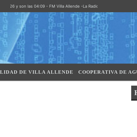
26 y son las 04:09 - FM Villa Allende -La Radio de la Villa- "El Aire de
LIDAD DE VILLA ALLENDE
COOPERATIVA DE AG