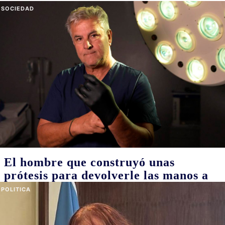
Medicina Narrativa: la disciplina que
tiende un puente entre salud y
comunicación y busca cambiar el
vínculo con los pacientes
08/08/2026
Desarrollada en el año 2000 por la doctora estadounidense Rita
Charon, profesora de la Universidad de Columbia en Nueva York,
esta corriente pone el foco en la escucha activa y la empatía por
parte de los profesionales de la salud como habilidades que
apuntan a humanizar el trato con las personas que van a
atenderse. En Argentina, quienes la practican y la enseñan
confluyen en la Sociedad Argentina de Medicina Narrativa. Dos de
sus integrantes cuentan más sobre este campo e invitan a
interiorizarse mediante talleres y una diplomatura que está por
iniciar una nueva cohorte
SOCIEDAD