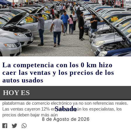
El Gobierno relativiza los ataques a
Villarruel y reconoce un impacto
electoral "potencialmente riesgoso"
08/08/2026
En Casa Rosada le bajan el tono a los pedidos de renuncia contra
la Vicepresidenta: "No fue algo literal", dicen. El peligro de
competir con otros dirigentes de derecha o centro. La interna en el
PRO por Hernán Lacunza
ECONOMIA