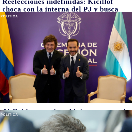
encargada de controlar los
medicamentos dijo 33 veces "no
recuerdo" ante el juez que la
investiga
08/08/2026
Alejandra Mantecon Fumadó, ex directora del Instituto Nacional de
Medicamentos (INAME) declaró que a los laboratorios de Ariel
García Furfaro debían ir con custodia personal porque los
inspectores estaban atemorizados porque las intervenciones eran
"ríspidas". También reconoció que: "No hay forma de que el
Estado controle que el laboratorio decida no hacer nada"
POLITICA