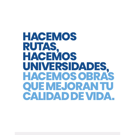
Milei asegura contar con USD 70.000
millones para enfrentar una corrida:
cómo se componen y cómo podría
usarlos
08/08/2026
La cifra surge de sumar reservas en el BCRA, swaps y
financiamiento ya asegurado, aunque en el mercado advierten que
no todos esos recursos están disponibles de inmediato ni tienen el
mismo grado de liquidez