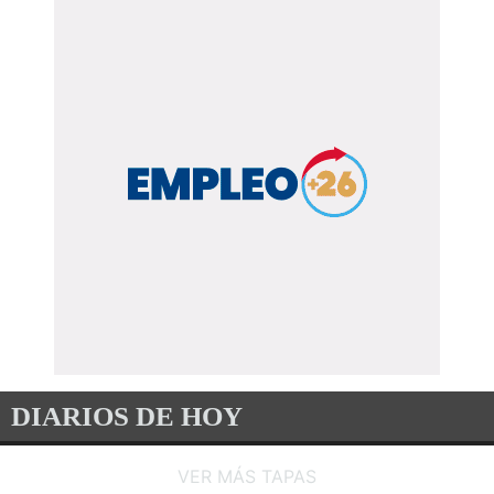
ECONOMIA
Dólar: los argentinos ya compraron
más de USD 40.000 millones tras la
salida del cepo
08/08/2026
El promedio mensual de compradores ronda 1,5 millones de
personas y el equipo económico acumula reservas, swaps y