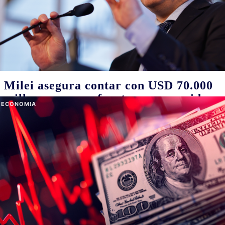
Reelecciones indefinidas: Kicillof
choca con la interna del PJ y busca
una salida en el Senado
08/08/2026
En el gobierno bonaerense apuestan a tratar el proyecto que
presentó la senadora Ayelén Durán. El kirchnerismo quiere
discutir el paquete electoral completo. La comisión de la Cámara
alta en donde está la iniciativa se reúne la semana que viene, pero
el expediente no está en el orden del día