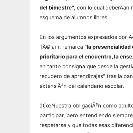
del bimestre"
, con lo cual deberÃ­an r
esquema de alumnos libres.
En los argumentos expresados por Ac
TÃ©lam, remarca
"la presencialidad
prioritario para el encuentro, la ens
en tanto consigna que desde la gesti
recupero de aprendizajes" tras la pa
extensiÃ³n del calendario escolar.
â€œNuestra obligaciÃ³n como adultos 
participar, pero entendiendo siempr
respetarse y que todas esas diferen