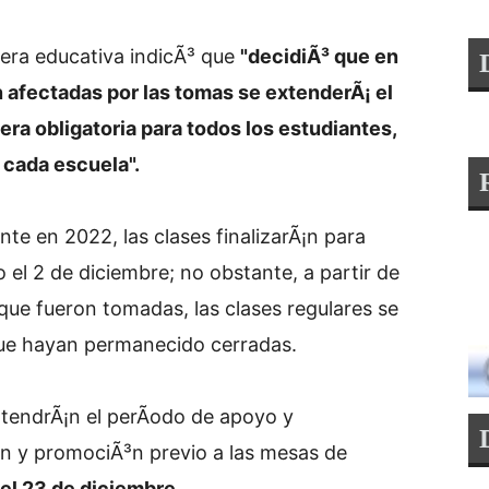
rtera educativa indicÃ³ que
"decidiÃ³ que en
 afectadas por las tomas se extenderÃ¡ el
ra obligatoria para todos los estudiantes,
 cada escuela".
nte en 2022, las clases finalizarÃ¡n para
o el 2 de diciembre; no obstante, a partir de
 que fueron tomadas, las clases regulares se
que hayan permanecido cerradas.
 tendrÃ¡n el perÃ­odo de apoyo y
n y promociÃ³n previo a las mesas de
¡ el 23 de diciembre
.