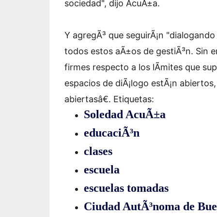
sociedad", dijo AcuÃ±a.
Y agregÃ³ que seguirÃ¡n "dialogando
todos estos aÃ±os de gestiÃ³n. Sin
firmes respecto a los lÃ­mites que su
espacios de diÃ¡logo estÃ¡n abiertos
abiertasâ€.
Etiquetas:
Soledad AcuÃ±a
educaciÃ³n
clases
escuela
escuelas tomadas
Ciudad AutÃ³noma de Bue