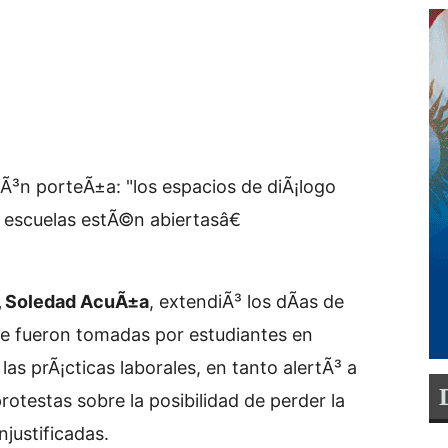
Ã³n porteÃ±a: "los espacios de diÃ¡logo
s escuelas estÃ©n abiertasâ€
, Soledad AcuÃ±a
, extendiÃ³ los dÃ­as de
ue fueron tomadas por estudiantes en
las prÃ¡cticas laborales, en tanto alertÃ³ a
otestas sobre la posibilidad de perder la
njustificadas.