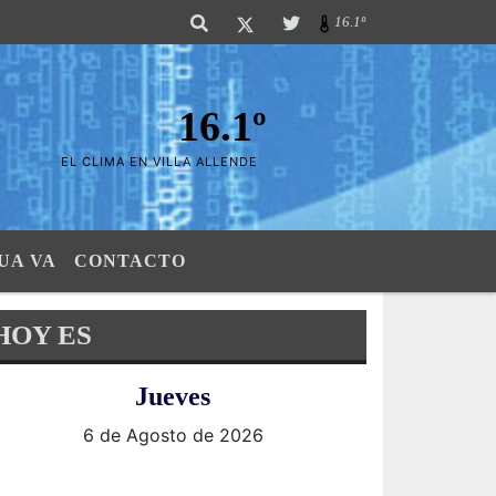
Sierras". SI SU AVISO ESTA AQUÃ,..FELICITACIONES PUES..! "El verdadero
16.1º
16.1º
EL CLIMA EN VILLA ALLENDE
UA VA
CONTACTO
HOY ES
Jueves
6 de Agosto de 2026