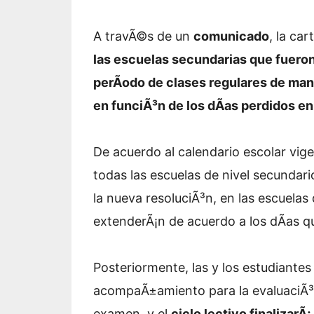
A travÃ©s de un
comunicado
, la ca
las escuelas secundarias que fueron
perÃ­odo de clases regulares de mane
en funciÃ³n de los dÃ­as perdidos en
De acuerdo al calendario escolar vige
todas las escuelas de nivel secundari
la nueva resoluciÃ³n, en las escuelas
extenderÃ¡n de acuerdo a los dÃ­as 
Posteriormente, las y los estudiantes
acompaÃ±amiento para la evaluaciÃ³
examen, y el
ciclo lectivo finalizarÃ