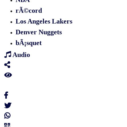
rÃ©cord
Los Angeles Lakers
Denver Nuggets
bÃ¡squet
Audio