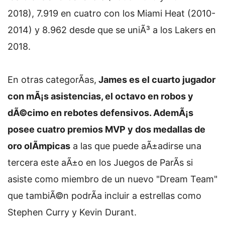
2018), 7.919 en cuatro con los Miami Heat (2010-
2014) y 8.962 desde que se uniÃ³ a los Lakers en
2018.
En otras categorÃ­as,
James es el cuarto jugador
con mÃ¡s asistencias, el octavo en robos y
dÃ©cimo en rebotes defensivos. AdemÃ¡s
posee cuatro premios MVP y dos medallas de
oro olÃ­mpicas
a las que puede aÃ±adirse una
tercera este aÃ±o en los Juegos de ParÃ­s si
asiste como miembro de un nuevo "Dream Team"
que tambiÃ©n podrÃ­a incluir a estrellas como
Stephen Curry y Kevin Durant.