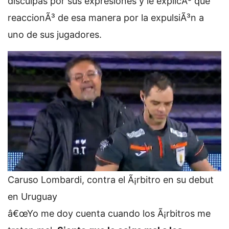
disculpas por sus expresiones y le explicÃ³ que
reaccionÃ³ de esa manera por la expulsiÃ³n a
uno de sus jugadores.
Caruso Lombardi, contra el Ã¡rbitro en su debut
en Uruguay
â€œYo me doy cuenta cuando los Ã¡rbitros me