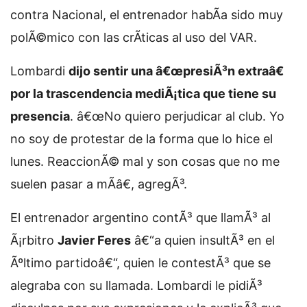
contra Nacional, el entrenador habÃ­a sido muy
polÃ©mico con las crÃ­ticas al uso del VAR.
Lombardi
dijo sentir una â€œpresiÃ³n extraâ€
por la trascendencia mediÃ¡tica que tiene su
presencia
. â€œNo quiero perjudicar al club. Yo
no soy de protestar de la forma que lo hice el
lunes. ReaccionÃ© mal y son cosas que no me
suelen pasar a mÃ­â€, agregÃ³.
El entrenador argentino contÃ³ que llamÃ³ al
Ã¡rbitro
Javier Feres
â€“a quien insultÃ³ en el
Ãºltimo partidoâ€“, quien le contestÃ³ que se
alegraba con su llamada. Lombardi le pidiÃ³