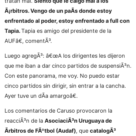
tratan mal.
Siento que le caigo mal a los
Ã¡rbitros. Vengo de un paÃ­s donde estoy
enfrentado al poder, estoy enfrentado a full con
Tapia.
Tapia es amigo del presidente de la
AUFâ€, comentÃ³.
Luego agregÃ³: â€œA los dirigentes les dijeron
que me iban a dar cinco partidos de suspensiÃ³n.
Con este panorama, me voy. No puedo estar
cinco partidos sin dirigir, sin entrar a la cancha.
Ayer tuve un dÃ­a amargoâ€.
Los comentarios de Caruso provocaron la
reacciÃ³n de la
AsociaciÃ³n Uruguaya de
Ãrbitros de FÃºtbol (Audaf)
, que
catalogÃ³