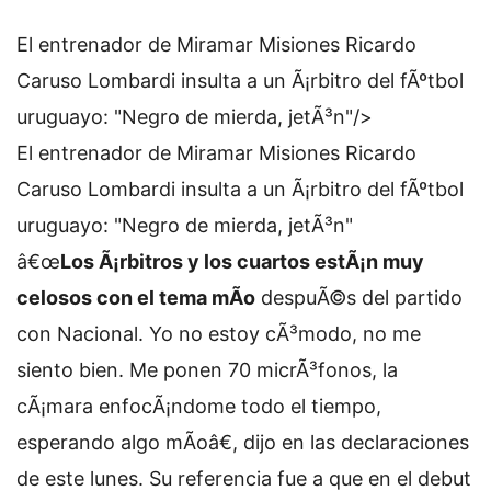
El entrenador de Miramar Misiones Ricardo
Caruso Lombardi insulta a un Ã¡rbitro del fÃºtbol
uruguayo: "Negro de mierda, jetÃ³n"/>
El entrenador de Miramar Misiones Ricardo
Caruso Lombardi insulta a un Ã¡rbitro del fÃºtbol
uruguayo: "Negro de mierda, jetÃ³n"
â€œ
Los Ã¡rbitros y los cuartos estÃ¡n muy
celosos con el tema mÃ­o
despuÃ©s del partido
con Nacional. Yo no estoy cÃ³modo, no me
siento bien. Me ponen 70 micrÃ³fonos, la
cÃ¡mara enfocÃ¡ndome todo el tiempo,
esperando algo mÃ­oâ€, dijo en las declaraciones
de este lunes. Su referencia fue a que en el debut