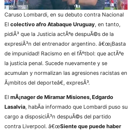
Caruso Lombardi, en su debuto contra Nacional
El
colectivo afro Atabaque Uruguay
, en tanto,
pidiÃ³ que la Justicia actÃºe despuÃ©s de la
expresiÃ³n del entrenador argentino. â€œ¡Basta
de impunidad! Racismo en el fÃºtbol: que actÃºe
la justicia penal. Sucede nuevamente y se
acumulan y normalizan las agresiones racistas en
Ã¡mbitos del deporteâ€, expresÃ³.
El
mÃ¡nager de Miramar Misiones, Edgardo
Lasalvia
, habÃ­a informado que Lombardi puso su
cargo a disposiciÃ³n despuÃ©s del partido
contra Liverpool. â€œ
Siente que puede haber