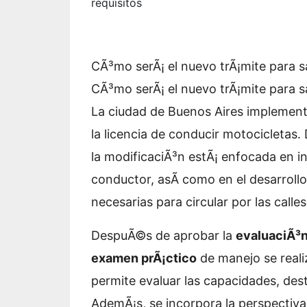
requisitos
CÃ³mo serÃ¡ el nuevo trÃ¡mite para s
CÃ³mo serÃ¡ el nuevo trÃ¡mite para s
La ciudad de Buenos Aires implement
la licencia de conducir motocicletas
la modificaciÃ³n estÃ¡ enfocada en in
conductor, asÃ­ como en el desarrollo
necesarias para circular por las call
DespuÃ©s de aprobar la
evaluaciÃ³n
examen prÃ¡ctico
de manejo se reali
permite evaluar las capacidades, dest
AdemÃ¡s, se incorpora la perspectiva