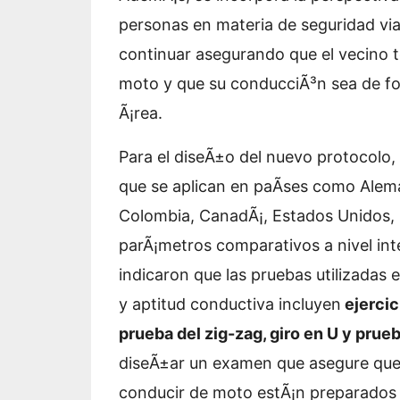
personas en materia de seguridad v
continuar asegurando que el vecino 
moto y que su conducciÃ³n sea de for
Ã¡rea.
Para el diseÃ±o del nuevo protocolo,
que se aplican en paÃ­ses como Aleman
Colombia, CanadÃ¡, Estados Unidos, Fr
parÃ¡metros comparativos a nivel inte
indicaron que las pruebas utilizadas 
y aptitud conductiva incluyen
ejercic
prueba del zig-zag, giro en U y prueb
diseÃ±ar un examen que asegure que l
conducir de moto estÃ¡n preparados 