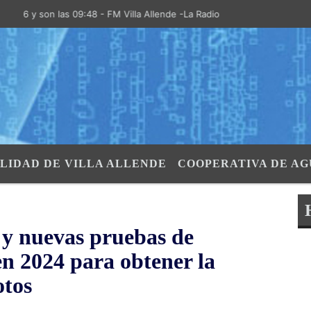
n las 09:48 - FM Villa Allende -La Radio de la Villa- "El Aire de las S
LIDAD DE VILLA ALLENDE
COOPERATIVA DE AG
 y nuevas pruebas de
en 2024 para obtener la
otos