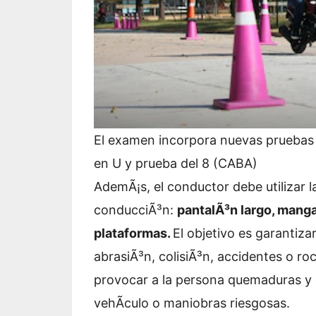
El examen incorpora nuevas pruebas d
en U y prueba del 8 (CABA)
AdemÃ¡s, el conductor debe utilizar 
conducciÃ³n:
pantalÃ³n largo, manga
plataformas.
El objetivo es garantiza
abrasiÃ³n, colisiÃ³n, accidentes o r
provocar a la persona quemaduras y 
vehÃ­culo o maniobras riesgosas.