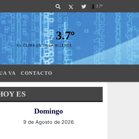
ierras". SI SU AVISO ESTA AQUÃ,..FELICITACIONES PUES..! "El verdadero 
3.7º
3.7º
EL CLIMA EN VILLA ALLENDE
UA VA
CONTACTO
HOY ES
Domingo
9 de Agosto de 2026