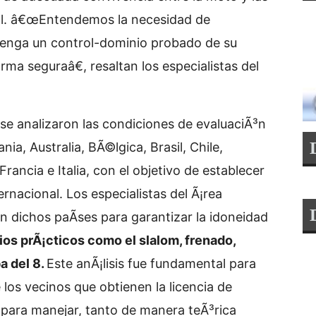
ial. â€œEntendemos la necesidad de
tenga un control-dominio probado de su
ma seguraâ€, resaltan los especialistas del
 se analizaron las condiciones de evaluaciÃ³n
ia, Australia, BÃ©lgica, Brasil, Chile,
ancia e Italia, con el objetivo de establecer
rnacional. Los especialistas del Ã¡rea
en dichos paÃ­ses para garantizar la idoneidad
ios prÃ¡cticos como el slalom, frenado,
a del 8.
Este anÃ¡lisis fue fundamental para
os vecinos que obtienen la licencia de
para manejar, tanto de manera teÃ³rica