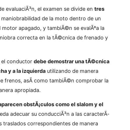
 de evaluaciÃ³n, el examen se divide en
tres
a maniobrabilidad de la moto dentro de un
 el motor apagado, y tambiÃ©n se evalÃºa la
aniobra correcta en la tÃ©cnica de frenado y
o el conductor
debe demostrar una tÃ©cnica
ha y a la izquierda
utilizando de manera
 de frenos, asÃ­ como tambiÃ©n comprobar la
anera apropiada.
aparecen obstÃ¡culos como el slalom y el
ueda adecuar su conducciÃ³n a las caracterÃ­
os traslados correspondientes de manera