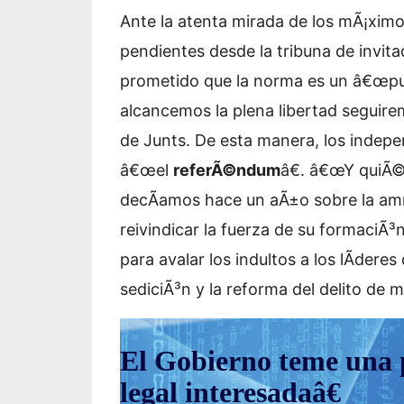
Ante la atenta mirada de los mÃ¡xim
pendientes desde la tribuna de invi
prometido que la norma es un â€œpu
alcancemos la plena libertad seguir
de Junts. De esta manera, los indepen
â€œel
referÃ©ndum
â€. â€œY quiÃ©
decÃ­amos hace un aÃ±o sobre la amn
reivindicar la fuerza de su formaciÃ
para avalar los indultos a los lÃ­deres
sediciÃ³n y la reforma del delito de 
El Gobierno teme una 
legal interesadaâ€