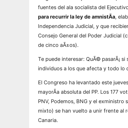
fuentes del ala socialista del Ejecuti
para recurrir la ley de amnistÃ­a
, ela
Independencia Judicial, y que recibie
Consejo General del Poder Judicial 
de cinco aÃ±os).
Te puede interesar:
QuÃ© pasarÃ¡ si s
individuos a los que afecta y todo lo
El Congreso ha levantado este jueve
mayorÃ­a absoluta del PP. Los 177 vo
PNV, Podemos, BNG y el exministro s
mixto) se han vuelto a unir frente al
Canaria.