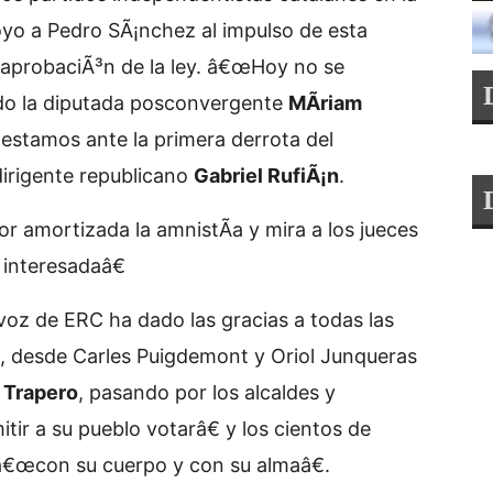
yo a Pedro SÃ¡nchez al impulso de esta
aprobaciÃ³n de la ley. â€œHoy no se
ado la diputada posconvergente
MÃ­riam
 estamos ante la primera derrota del
dirigente republicano
Gabriel RufiÃ¡n
.
or amortizada la amnistÃ­a y mira a los jueces
 interesadaâ€
tavoz de ERC ha dado las gracias a todas las
, desde Carles Puigdemont y Oriol Junqueras
 Trapero
, pasando por los alcaldes y
ir a su pueblo votarâ€ y los cientos de
â€œcon su cuerpo y con su almaâ€.