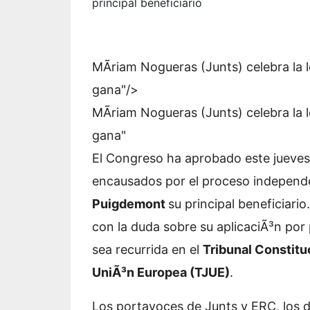
principal beneficiario
MÃ­riam Nogueras (Junts) celebra la 
gana"/>
MÃ­riam Nogueras (Junts) celebra la 
gana"
El Congreso ha aprobado este jueves d
encausados por el proceso independ
Puigdemont
su principal beneficiari
con
la duda sobre su aplicaciÃ³n
por 
sea recurrida en el
Tribunal Constitu
UniÃ³n Europea (TJUE)
.
Los portavoces de Junts y ERC, los d