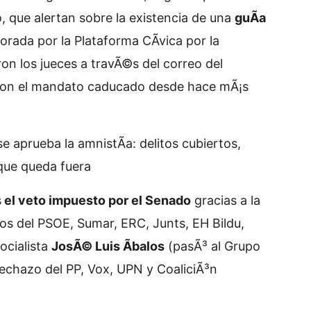
vo, que alertan sobre la existencia de una
guÃ­a
borada por la Plataforma CÃ­vica por la
ron los jueces a travÃ©s del correo del
(con el mandato caducado desde hace mÃ¡s
e aprueba la amnistÃ­a: delitos cubiertos,
 que queda fuera
s
el veto impuesto por el Senado
gracias a la
tos del PSOE, Sumar, ERC, Junts, EH Bildu,
ocialista
JosÃ© Luis Ãbalos
(pasÃ³ al Grupo
 rechazo del PP, Vox, UPN y CoaliciÃ³n