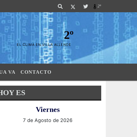
Sierras". SI SU AVISO ESTA AQUÃ,..FELICITACIONES PUES..! "El verdadero
2º
2º
EL CLIMA EN VILLA ALLENDE
UA VA
CONTACTO
HOY ES
Viernes
7 de Agosto de 2026