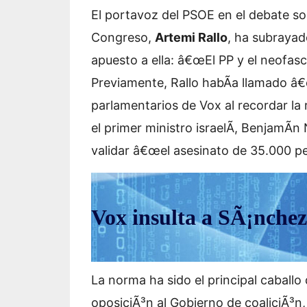
El portavoz del PSOE en el debate sob
Congreso,
Artemi Rallo
, ha subrayad
apuesto a ella: â€œEl PP y el neofasc
Previamente, Rallo habÃ­a llamado â€œ
parlamentarios de Vox al recordar la 
el primer ministro israelÃ­, BenjamÃ
validar â€œel asesinato de 35.000 pe
Vox insulta a SÃ¡nchez 
La norma ha sido el principal caballo
oposiciÃ³n al Gobierno de coaliciÃ³n