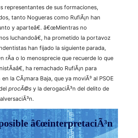
os representantes de sus formaciones,
tados, tanto Nogueras como RufiÃ¡n han
nto y aparteâ€. â€œMientras no
emos luchandoâ€, ha prometido la portavoz
dentistas han fijado la siguiente parada,
n rÃ­a o lo menosprecie que recuerde lo que
istÃ­aâ€, ha remachado RufiÃ¡n para
³n en la CÃ¡mara Baja, que ya moviÃ³ al PSOE
 del
procÃ©s
y la derogaciÃ³n del delito de
malversaciÃ³n.
posible â€œinterpretaciÃ³n