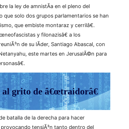
re la ley de amnistÃ­a en el pleno del
o que solo dos grupos parlamentarios se han
ismo, que embiste montaraz y cerrilâ€.
neofascistas y filonazisâ€ a los
reuniÃ³n de su lÃ­der, Santiago Abascal, con
­n Netanyahu, este martes en JerusalÃ©n para
rsonasâ€.
al grito de â€œtraidorâ€
 de batalla de la derecha para hacer
, provocando tensiÃ³n tanto dentro del