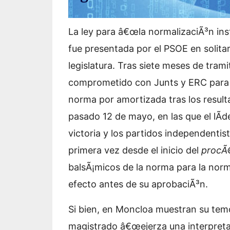
La ley para â€œla normalizaciÃ³n insti
fue presentada por el PSOE en solitar
legislatura. Tras siete meses de tram
comprometido con Junts y ERC para 
norma por amortizada
tras los resul
pasado 12 de mayo, en las que el lÃ­d
victoria y los partidos independenti
primera vez desde el inicio del
proc
balsÃ¡micos de la norma para la norm
efecto antes de su aprobaciÃ³n.
Si bien, en Moncloa muestran su temo
magistrado â€œejerza una interpretac