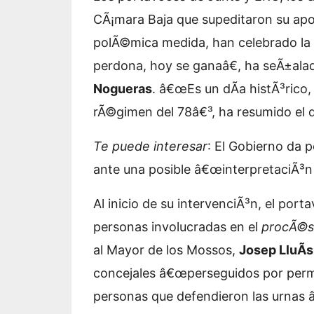
CÃ¡mara Baja que supeditaron su apo
polÃ©mica medida, han celebrado la 
perdona, hoy se ganaâ€, ha seÃ±al
Nogueras
. â€œEs un dÃ­a histÃ³rico,
rÃ©gimen del 78â€³, ha resumido el 
Te puede interesar
:
El Gobierno da p
ante una posible â€œinterpretaciÃ³n
Al inicio de su intervenciÃ³n, el por
personas involucradas en el
procÃ©s
al Mayor de los Mossos,
Josep LluÃ­s
concejales â€œperseguidos por permit
personas que defendieron las urnas 