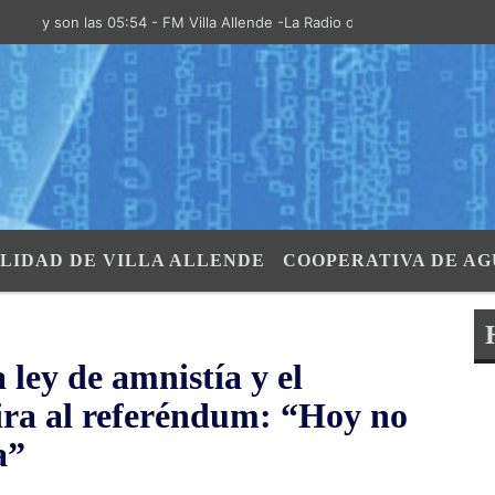
on las 05:54 - FM Villa Allende -La Radio de la Villa- "El Aire de las 
LIDAD DE VILLA ALLENDE
COOPERATIVA DE AG
 ley de amnistía y el
ra al referéndum: “Hoy no
a”