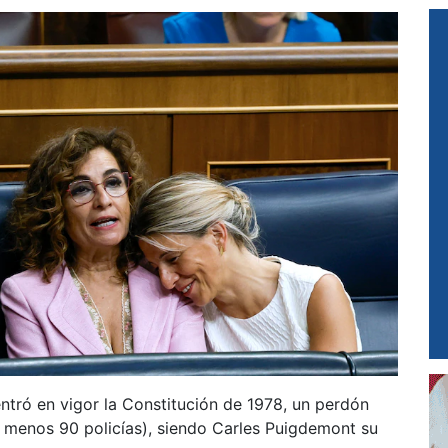
entró en vigor la Constitución de 1978, un perdón
 menos 90 policías), siendo Carles Puigdemont su