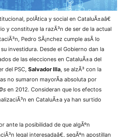
tucional, polÃ­tica y social en CataluÃ±aâ€
io y constituye la razÃ³n de ser de la actual
itaciÃ³n, Pedro SÃ¡nchez cumple asÃ­ lo
su investidura. Desde el Gobierno
dan la
tados de las elecciones en CataluÃ±a del
er del PSC,
Salvador Illa
, se alzÃ³ con la
stas no sumaron mayorÃ­a absoluta por
Ã©s
en 2012. Consideran que los efectos
alizaciÃ³n en CataluÃ±a ya han surtido
r ante la posibilidad de que algÃºn
iÃ³n legal interesadaâ€, segÃºn apostillan