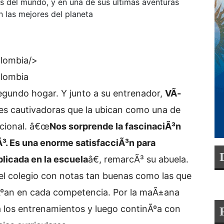
os del mundo, y en una de sus últimas aventuras
n las mejores del planeta
olombia/>
olombia
egundo hogar. Y junto a su entrenador,
VÃ­
es cautivadoras que la ubican como una de
cional. â€œ
Nos sorprende la fascinaciÃ³n
iÃ³. Es una enorme satisfacciÃ³n para
licada en la escuela
â€, remarcÃ³ su abuela.
el colegio con notas tan buenas como las que
alÃºan en cada competencia. Por la maÃ±ana
 a los entrenamientos y luego continÃºa con