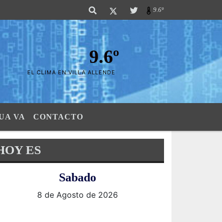
Sierras". SI SU AVISO ESTA AQUÃ,..FELICITACIONES PUES..! "El verdadero
9.6º
9.6º
EL CLIMA EN VILLA ALLENDE
UA VA
CONTACTO
HOY ES
Sabado
8 de Agosto de 2026