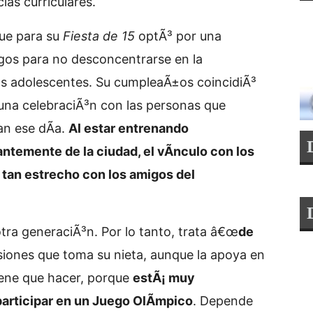
ias curriculares.
que para su
Fiesta de 15
optÃ³ por una
igos para no desconcentrarse en la
as adolescentes. Su cumpleaÃ±os coincidiÃ³
na celebraciÃ³n con las personas que
n ese dÃ­a.
Al estar entrenando
temente de la ciudad, el vÃ­nculo con los
tan estrecho con los amigos del
tra generaciÃ³n. Por lo tanto, trata â€œ
de
isiones que toma su nieta, aunque la apoya en
iene que hacer, porque
estÃ¡ muy
participar en un Juego OlÃ­mpico
. Depende