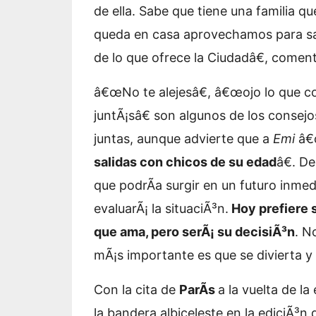
de ella. Sabe que tiene una familia q
queda en casa aprovechamos para sal
de lo que ofrece la Ciudadâ€, coment
â€œNo te alejesâ€, â€œojo lo que 
juntÃ¡sâ€ son algunos de los consejo
juntas, aunque advierte que a
Emi
â
salidas con chicos de su edad
â€. D
que podrÃ­a surgir en un futuro inm
evaluarÃ¡ la situaciÃ³n.
Hoy prefiere 
que ama, pero serÃ¡ su decisiÃ³n
. N
mÃ¡s importante es que se divierta y s
Con la cita de
ParÃ­s
a la vuelta de la
la bandera albiceleste en la ediciÃ³n