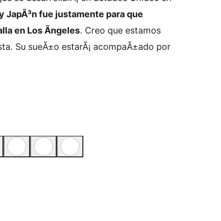
y JapÃ³n fue justamente para que
la en Los Ãngeles
. Creo que estamos
sta. Su sueÃ±o estarÃ¡ acompaÃ±ado por