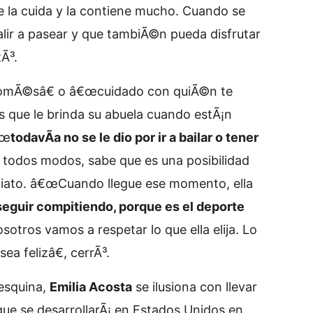
ue la cuida y la contiene mucho. Cuando se
ir a pasear y que tambiÃ©n pueda disfrutar
Ã³.
comÃ©sâ€ o â€œcuidado con quiÃ©n te
s que le brinda su abuela cuando estÃ¡n
€œ
todavÃ­a no se le dio por ir a bailar o tener
e todos modos, sabe que es una posibilidad
ediato. â€œCuando llegue ese momento, ella
seguir compitiendo, porque es el deporte
osotros vamos a respetar lo que ella elija. Lo
ea felizâ€, cerrÃ³.
 esquina,
Emilia Acosta
se ilusiona con llevar
 que se desarrollarÃ¡ en Estados Unidos en