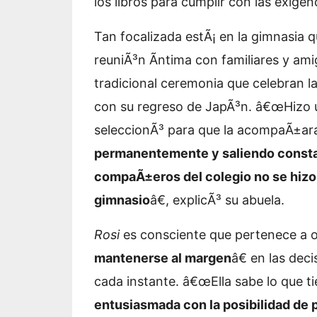
los libros para cumplir con las exigenc
Tan focalizada estÃ¡ en la gimnasia 
reuniÃ³n Ã­ntima con familiares y am
tradicional ceremonia que celebran l
con su regreso de JapÃ³n. â€œHizo u
seleccionÃ³ para que la acompaÃ±ara
permanentemente y saliendo constan
compaÃ±eros del colegio no se hizo 
gimnasio
â€, explicÃ³ su abuela.
Rosi
es consciente que pertenece a o
mantenerse al margen
â€ en las dec
cada instante. â€œElla sabe lo que t
entusiasmada con la posibilidad de 