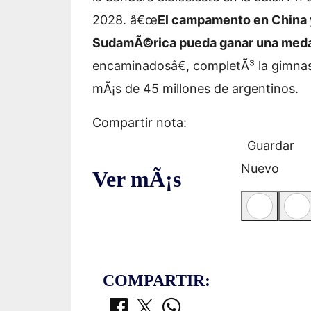
2028. â€œ
El campamento en China 
SudamÃ©rica pueda ganar una medal
encaminadosâ€, completÃ³ la gimna
mÃ¡s de 45 millones de argentinos.
Compartir nota:
Guardar
Nuevo
Ver mÃ¡s
COMPARTIR: