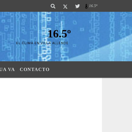
Servir" "En la aceptaciÃ³n de la diversidad, estÃ¡ la madurez del indiv
16.5º
16.5º
EL CLIMA EN VILLA ALLENDE
UA VA
CONTACTO