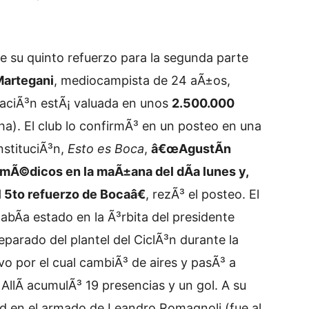
de su quinto refuerzo para la segunda parte
Martegani
, mediocampista de 24 aÃ±os,
raciÃ³n estÃ¡ valuada en unos
2.500.000
ha). El club lo confirmÃ³ en un posteo en una
instituciÃ³n,
Esto es Boca
,
â€œAgustÃ­n
s mÃ©dicos en la maÃ±ana del dÃ­a lunes y,
l 5to refuerzo de Bocaâ€
, rezÃ³ el posteo. El
bÃ­a estado en la Ã³rbita del presidente
parado del plantel del CiclÃ³n durante la
vo por el cual cambiÃ³ de aires y pasÃ³ a
. AllÃ­ acumulÃ³ 19 presencias y un gol. A su
ad en el armado de Leandro Romagnoli (fue al