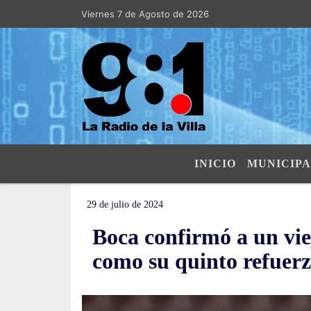
illa Allende -La Radio de la Villa- "El Aire de las Sierras". SI SU AVI
Viernes 7 de Agosto de 2026
INICIO
MUNICIPA
29 de julio de 2024
Boca confirmó a un vi
como su quinto refuer