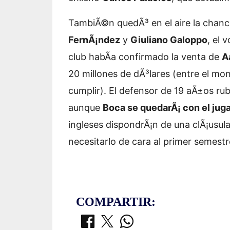
TambiÃ©n quedÃ³ en el aire la chanc
FernÃ¡ndez
y
Giuliano Galoppo
, el 
club habÃ­a confirmado la venta de
A
20 millones de dÃ³lares (entre el mont
cumplir). El defensor de 19 aÃ±os rub
aunque
Boca se quedarÃ¡ con el jug
ingleses dispondrÃ¡n de una clÃ¡usul
necesitarlo de cara al primer semest
COMPARTIR: