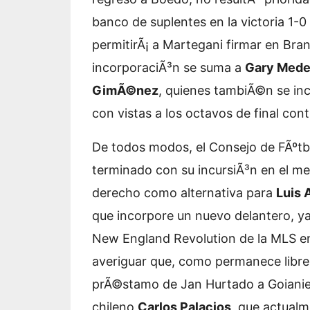
banco de suplentes en la victoria 1-0
permitirÃ¡ a Martegani firmar en Br
incorporaciÃ³n se suma a
Gary Medel
GimÃ©nez
, quienes tambiÃ©n se inc
con vistas a los octavos de final con
De todos modos, el Consejo de FÃºt
terminado con su incursiÃ³n en el me
derecho como alternativa para
Luis 
que incorpore un nuevo delantero, ya
New England Revolution de la MLS e
averiguar que, como permanece libre u
prÃ©stamo de Jan Hurtado a Goianiens
chileno
Carlos Palacios
, que actualm