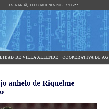
SO ESTA AQUÃ,..FELICITACIONES PUES..! "El verdadero Poder estÃ¡ en el 
LIDAD DE VILLA ALLENDE
COOPERATIVA DE AG
ejo anhelo de Riquelme
zo