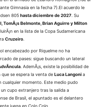
 ante Gimnasia en la fecha 7).
El acuerdo le
andsen 805
hasta diciembre de 2027
. Su
, TomÃ¡s Belmonte, Brian Aguirre y Milton
luirÃ¡n en la lista de la Copa Sudamericana
tra
Cruzeiro
.
bol encabezado por Riquelme no ha
rcado de pases: sigue buscando un lateral
AdvÃ­ncula
. AdemÃ¡s, existe la posibilidad de
 que se espera la venta de
Luca Langoni
a
n cualquier momento. Este medio pudo
n cupo extranjero tras la salida a
e de Brasil, el apuntado es el delantero
ente juega en Colo Colo