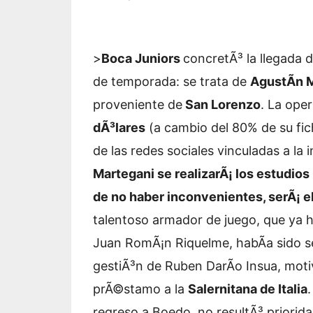
>
Boca Juniors
concretÃ³ la llegada 
de temporada: se trata de
AgustÃ­n 
proveniente de
San Lorenzo
. La ope
dÃ³lares
(a cambio del 80% de su fic
de las redes sociales vinculadas a la 
Martegani se realizarÃ¡ los estudio
de no haber inconvenientes, serÃ¡ e
talentoso armador de juego, que ya ha
Juan RomÃ¡n Riquelme, habÃ­a sido se
gestiÃ³n de Ruben DarÃ­o Insua, moti
prÃ©stamo a la
Salernitana de Italia
regreso a Boedo, no resultÃ³ priorid