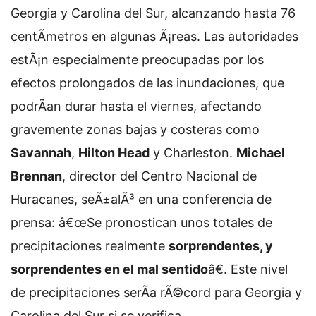
Georgia y Carolina del Sur, alcanzando hasta 76
centÃ­metros en algunas Ã¡reas. Las autoridades
estÃ¡n especialmente preocupadas por los
efectos prolongados de las inundaciones, que
podrÃ­an durar hasta el viernes, afectando
gravemente zonas bajas y costeras como
Savannah
,
Hilton Head
y Charleston.
Michael
Brennan
, director del Centro Nacional de
Huracanes, seÃ±alÃ³ en una conferencia de
prensa: â€œSe pronostican unos totales de
precipitaciones realmente
sorprendentes, y
sorprendentes en el mal sentido
â€. Este nivel
de precipitaciones serÃ­a rÃ©cord para Georgia y
Carolina del Sur si se verifica.