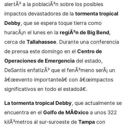
alertÃ³ a la poblaciÃ³n sobre los posibles
impactos devastadores de la
tormenta tropical
Debby
, que se espera toque tierra como
huracÃ¡n el lunes en la
regiÃ³n de Big Bend
,
cerca de
Tallahassee
. Durante una conferencia
de prensa este domingo en el
Centro de
Operaciones de Emergencia
del estado,
DeSantis enfatizÃ³ que el fenÃ³meno serÃ¡ un
â€œevento importanteâ€ con â€œimpactos
significativos en todo el estadoâ€.
La tormenta tropical Debby
, que actualmente se
encuentra en el
Golfo de MÃ©xico
a unos 322
kilÃ³metros al sur-suroeste de
Tampa
con