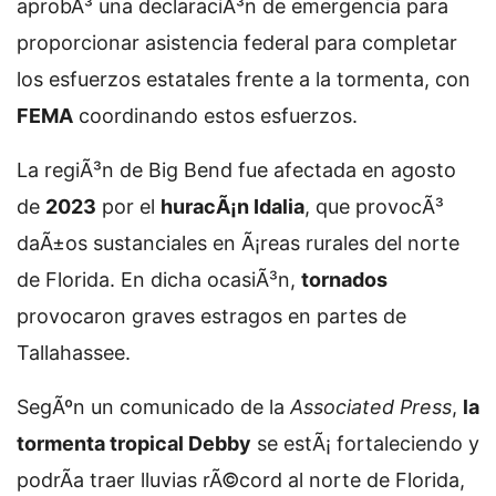
aprobÃ³ una declaraciÃ³n de emergencia para
proporcionar asistencia federal para completar
los esfuerzos estatales frente a la tormenta, con
FEMA
coordinando estos esfuerzos.
La regiÃ³n de Big Bend fue afectada en agosto
de
2023
por el
huracÃ¡n Idalia
, que provocÃ³
daÃ±os sustanciales en Ã¡reas rurales del norte
de Florida. En dicha ocasiÃ³n,
tornados
provocaron graves estragos en partes de
Tallahassee.
SegÃºn un comunicado de la
Associated Press
,
la
tormenta tropical Debby
se estÃ¡ fortaleciendo y
podrÃ­a traer lluvias rÃ©cord al norte de Florida,