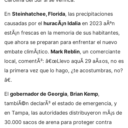
En
Steinhatchee, Florida
, las precipitaciones
causadas por el
huracÃ¡n Idalia
en 2023 aÃºn
estÃ¡n frescas en la memoria de sus habitantes,
que ahora se preparan para enfrentar el nuevo
embate climÃ¡tico.
Mark Reblin
, un comerciante
local, comentÃ³: â€œLlevo aquÃ­ 29 aÃ±os, no es
la primera vez que lo hago, ¿te acostumbras, no?
â€.
El
gobernador de Georgia
,
Brian Kemp
,
tambiÃ©n declarÃ³ el estado de emergencia, y
en Tampa, las autoridades distribuyeron mÃ¡s de
30.000 sacos de arena para proteger contra