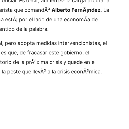
icial. Es decir, aumentÃ³ la carga tributaria
hnerista que comandÃ³
Alberto FernÃ¡ndez
. La
na estÃ¡ por el lado de una economÃ­a de
entido de la palabra.
l, pero adopta medidas intervencionistas, el
es que, de fracasar este gobierno, el
atorio de la prÃ³xima crisis y quede en el
 peste que llevÃ³ a la crisis econÃ³mica.