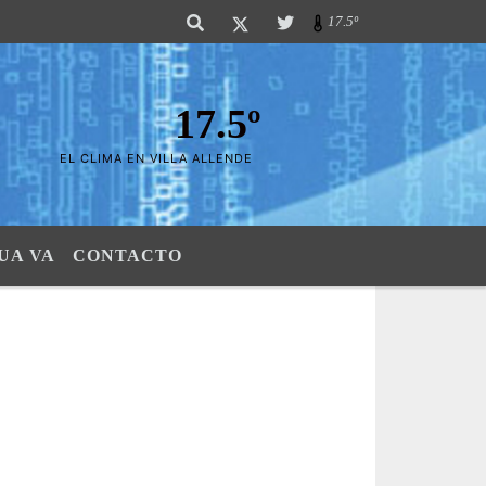
ierras". SI SU AVISO ESTA AQUÃ,..FELICITACIONES PUES..! "El verdadero 
17.5º
17.5º
EL CLIMA EN VILLA ALLENDE
UA VA
CONTACTO