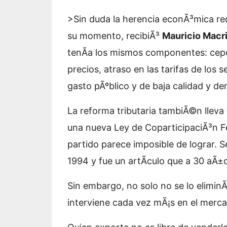
>Sin duda la herencia econÃ³mica re
su momento, recibiÃ³
Mauricio Macr
tenÃ­a los mismos componentes: cepo
precios, atraso en las tarifas de los 
gasto pÃºblico y de baja calidad y de
La reforma tributaria tambiÃ©n lleva 
una nueva Ley de CoparticipaciÃ³n Fe
partido parece imposible de lograr. S
1994 y fue un artÃ­culo que a 30 aÃ±o
Sin embargo, no solo no se lo eliminÃ
interviene cada vez mÃ¡s en el merc