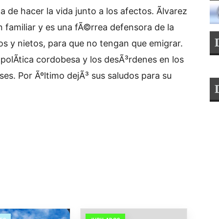
 de hacer la vida junto a los afectos. Ãlvarez
 familiar y es una fÃ©rrea defensora de la
hijos y nietos, para que no tengan que emigrar.
polÃ­tica cordobesa y los desÃ³rdenes en los
ses. Por Ãºltimo dejÃ³ sus saludos para su