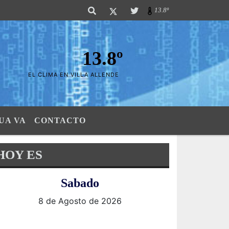
 Sierras". SI SU AVISO ESTA AQUÃ,..FELICITACIONES PUES..! "El verdader
13.8º
13.8º
EL CLIMA EN VILLA ALLENDE
UA VA
CONTACTO
HOY ES
Sabado
8 de Agosto de 2026