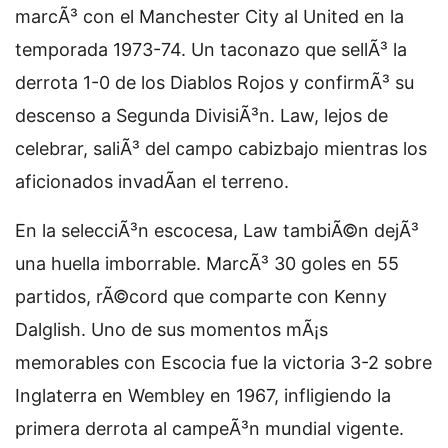
marcÃ³ con el Manchester City al United en la
temporada 1973-74. Un taconazo que sellÃ³ la
derrota 1-0 de los Diablos Rojos y confirmÃ³ su
descenso a Segunda DivisiÃ³n. Law, lejos de
celebrar, saliÃ³ del campo cabizbajo mientras los
aficionados invadÃ­an el terreno.
En la selecciÃ³n escocesa, Law tambiÃ©n dejÃ³
una huella imborrable. MarcÃ³ 30 goles en 55
partidos, rÃ©cord que comparte con Kenny
Dalglish. Uno de sus momentos mÃ¡s
memorables con Escocia fue la victoria 3-2 sobre
Inglaterra en Wembley en 1967, infligiendo la
primera derrota al campeÃ³n mundial vigente.