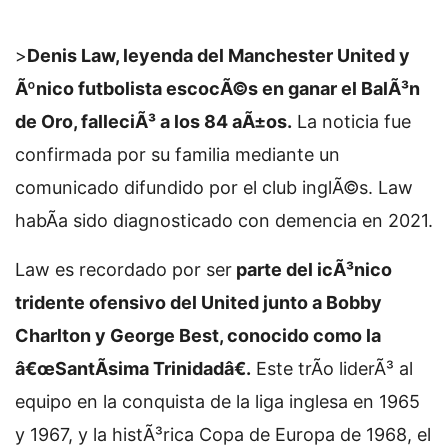
>
Denis Law, leyenda del Manchester United y
Ãºnico futbolista escocÃ©s en ganar el BalÃ³n
de Oro, falleciÃ³ a los 84 aÃ±os.
La noticia fue
confirmada por su familia mediante un
comunicado difundido por el club inglÃ©s. Law
habÃ­a sido diagnosticado con demencia en 2021.
Law es recordado por ser
parte del icÃ³nico
tridente ofensivo del United junto a Bobby
Charlton y George Best, conocido como la
â€œSantÃ­sima Trinidadâ€.
Este trÃ­o liderÃ³ al
equipo en la conquista de la liga inglesa en 1965
y 1967, y la histÃ³rica Copa de Europa de 1968, el