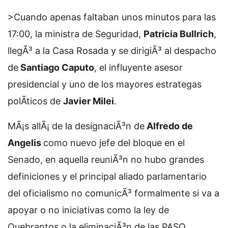
>Cuando apenas faltaban unos minutos para las
17:00, la ministra de Seguridad,
Patricia Bullrich
,
llegÃ³ a la Casa Rosada y se dirigiÃ³ al despacho
de
Santiago Caputo
, el influyente asesor
presidencial y uno de los mayores estrategas
polÃ­ticos de
Javier Milei
.
MÃ¡s allÃ¡ de la designaciÃ³n de
Alfredo de
Angelis
como nuevo jefe del bloque en el
Senado, en aquella reuniÃ³n no hubo grandes
definiciones y el principal aliado parlamentario
del oficialismo no comunicÃ³ formalmente si va a
apoyar o no iniciativas como la ley de
Quebrantos o la eliminaciÃ³n de las PASO.