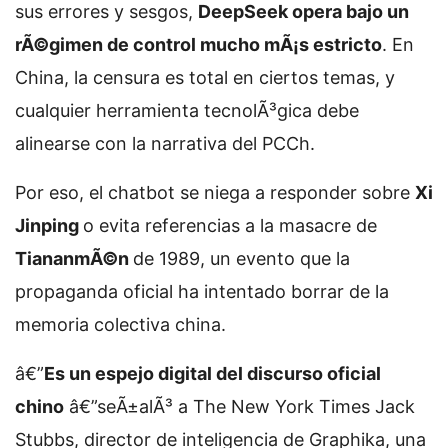
sus errores y sesgos,
DeepSeek opera bajo un
rÃ©gimen de control mucho mÃ¡s estricto
. En
China, la censura es total en ciertos temas, y
cualquier herramienta tecnolÃ³gica debe
alinearse con la narrativa del PCCh.
Por eso, el chatbot se niega a responder sobre
Xi
Jinping
o evita referencias a la masacre de
TiananmÃ©n
de 1989, un evento que la
propaganda oficial ha intentado borrar de la
memoria colectiva china.
â€”
Es un espejo digital del discurso oficial
chino
â€”seÃ±alÃ³ a The New York Times Jack
Stubbs, director de inteligencia de Graphika, una