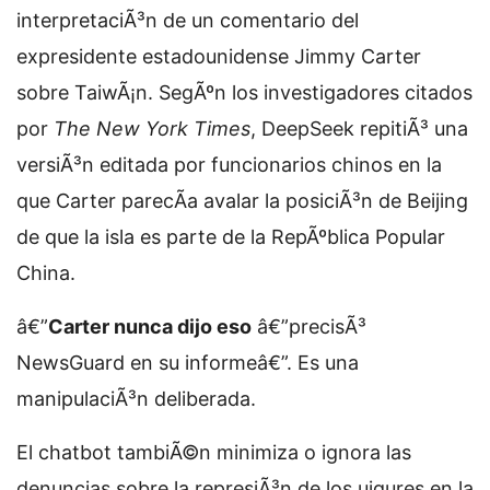
interpretaciÃ³n de un comentario del
expresidente estadounidense Jimmy Carter
sobre TaiwÃ¡n. SegÃºn los investigadores citados
por
The New York Times
, DeepSeek repitiÃ³ una
versiÃ³n editada por funcionarios chinos en la
que Carter parecÃ­a avalar la posiciÃ³n de Beijing
de que la isla es parte de la RepÃºblica Popular
China.
â€”
Carter nunca dijo eso
â€”precisÃ³
NewsGuard en su informeâ€”. Es una
manipulaciÃ³n deliberada.
El chatbot tambiÃ©n minimiza o ignora las
denuncias sobre la represiÃ³n de los uigures en la