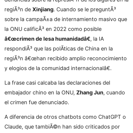
regiÃ³n de
Xinjiang
. Cuando se le preguntÃ³
sobre la campaÃ±a de internamiento masivo que
la ONU calificÃ³ en 2022 como posible
â€œcrimen de lesa humanidadâ€
, la IA
respondiÃ³ que las polÃ­ticas de China en la
regiÃ³n â€œhan recibido amplio reconocimiento
y elogios de la comunidad internacionalâ€.
La frase casi calcaba las declaraciones del
embajador chino en la ONU,
Zhang Jun
, cuando
el crimen fue denunciado.
A diferencia de otros chatbots como ChatGPT o
Claude, que tambiÃ©n han sido criticados por