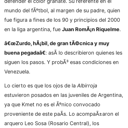
defender el color granate. Su referente en el
mundo del fÃºtbol, al margen de su padre, quien
fue figura a fines de los 90 y principios del 2000
en la liga argentina, fue
Juan RomÃ¡n Riquelme
.
â€œZurdo, hÃ¡bil, de gran tÃ©cnica y muy
buena pegadaâ€
: asÃ­ lo describieron quienes les
siguen los pasos. Y probÃ³ esas condiciones en
Venezuela.
Lo cierto es que los ojos de la
Albirroja
estuvieron posados en las juveniles de Argentina,
ya que Kmet no es el Ãºnico convocado
proveniente de este paÃ­s. Lo acompaÃ±aron el
arquero Leo Sosa (Rosario Central), los