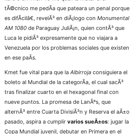
tÃ©cnico me pedÃ­a que pateara un penal porque
es difÃ­cilâ€, revelÃ³ en diÃ¡logo con
Monumental
AM 1080
de Paraguay JuliÃ¡n, quien contÃ³ que
Luca le pidiÃ³ expresamente que no viajara a
Venezuela por los problemas sociales que existen
en ese paÃ­s.
Kmet fue vital para que la
Albirroja
consiguiera el
boleto al Mundial de la categorÃ­a, el cual sacÃ³
tras finalizar cuarto en el hexagonal final con
nueve puntos. La promesa de LanÃºs, que
alternÃ³ entre Cuarta DivisiÃ³n y Reserva el aÃ±o
pasado, aspira a cumplir
varios sueÃ±os
: jugar la
Copa Mundial juvenil, debutar en Primera en el