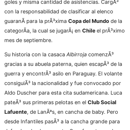
goles y misma cantidad de asistencias. CargÃ³
con la responsabilidad de clasificar al elenco
guaranÃ­ para la prÃ³xima
Copa del Mundo
de la
categorÃ­a, la cual se jugarÃ¡ en
Chile
el prÃ³ximo
mes de septiembre.
Su historia con la casaca
Albirroja
comenzÃ³
gracias a su abuela paterna, quien escapÃ³ de la
guerra y encontrÃ³ asilo en Paraguay. El volante
consiguiÃ³ la nacionalidad y fue convocado por
Aldo Duscher para esta cita sudamericana. Luca
pateÃ³ sus primeras pelotas en el
Club Social
Lafuente
, de LanÃºs, en cancha de baby. Pero
desde Infantiles pasÃ³ a la cancha grande para