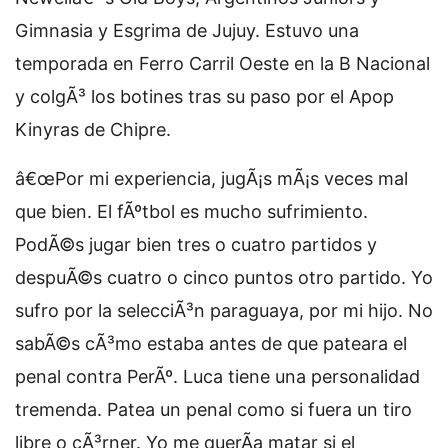
Gimnasia y Esgrima de Jujuy. Estuvo una
temporada en Ferro Carril Oeste en la B Nacional
y colgÃ³ los botines tras su paso por el Apop
Kinyras de Chipre.
â€œPor mi experiencia, jugÃ¡s mÃ¡s veces mal
que bien. El fÃºtbol es mucho sufrimiento.
PodÃ©s jugar bien tres o cuatro partidos y
despuÃ©s cuatro o cinco puntos otro partido. Yo
sufro por la selecciÃ³n paraguaya, por mi hijo. No
sabÃ©s cÃ³mo estaba antes de que pateara el
penal contra PerÃº. Luca tiene una personalidad
tremenda. Patea un penal como si fuera un tiro
libre o cÃ³rner. Yo me querÃ­a matar si el