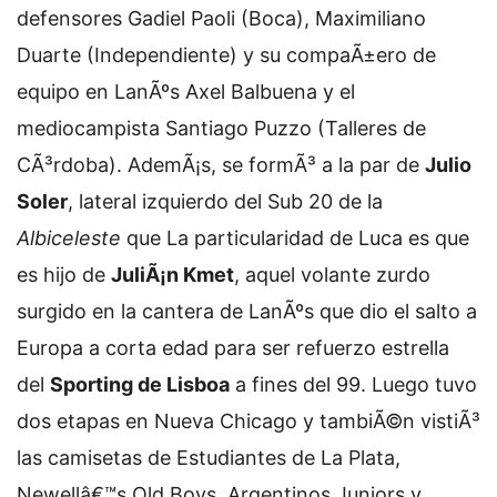
defensores Gadiel Paoli (Boca), Maximiliano
Duarte (Independiente) y su compaÃ±ero de
equipo en LanÃºs Axel Balbuena y el
mediocampista Santiago Puzzo (Talleres de
CÃ³rdoba). AdemÃ¡s, se formÃ³ a la par de
Julio
Soler
, lateral izquierdo del Sub 20 de la
Albiceleste
que
La particularidad de Luca es que
es hijo de
JuliÃ¡n Kmet
, aquel volante zurdo
surgido en la cantera de LanÃºs que dio el salto a
Europa a corta edad para ser refuerzo estrella
del
Sporting de Lisboa
a fines del 99. Luego tuvo
dos etapas en Nueva Chicago y tambiÃ©n vistiÃ³
las camisetas de Estudiantes de La Plata,
Newellâ€™s Old Boys, Argentinos Juniors y