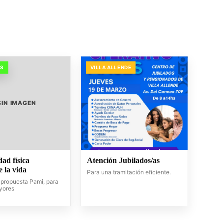
OS
VILLA ALLENDE
SIN IMAGEN
dad física
Atención Jubilados/as
 la vida
Para una tramitación eficiente.
propuesta Pami, para
yores