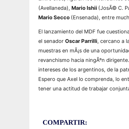
(Avellaneda),
Mario Ishii
(JosÃ© C. P
Mario Secco
(Ensenada), entre much
El lanzamiento del MDF fue cuestion
el senador
Oscar Parrilli
, cercano a 
muestras en mÃ¡s de una oportunidad 
revanchismo hacia ningÃºn dirigente.
intereses de los argentinos, de la pa
Espero que Axel lo comprenda, lo en
tener una actitud de trabajar conjun
COMPARTIR: