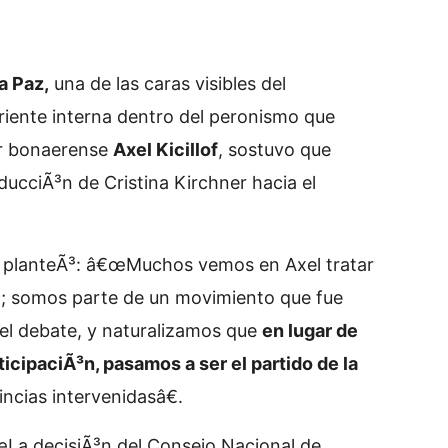
a Paz,
una de las caras visibles del
riente interna dentro del peronismo que
or bonaerense
Axel Kicillof
, sostuvo que
ucciÃ³n de Cristina Kirchner hacia el
, planteÃ³: â€œMuchos vemos en Axel tratar
o; somos parte de un movimiento que fue
y el debate, y naturalizamos que
en lugar de
ticipaciÃ³n, pasamos a ser el partido de la
ncias intervenidasâ€.
La decisiÃ³n del Consejo Nacional de