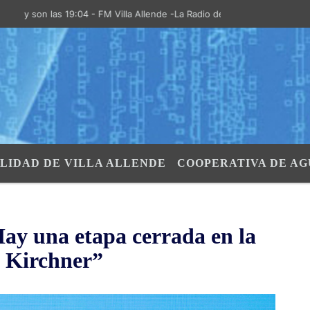
n las 19:04 - FM Villa Allende -La Radio de la Villa- "El Aire de las S
LIDAD DE VILLA ALLENDE
COOPERATIVA DE AG
Hay una etapa cerrada en la
a Kirchner”