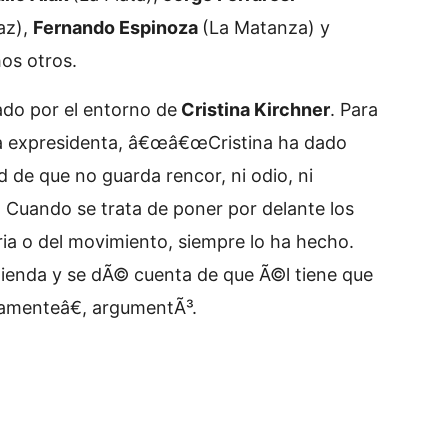
az),
Fernando Espinoza
(La Matanza) y
os otros.
ado por el entorno de
Cristina Kirchner
. Para
la expresidenta, â€œ
â€œCristina ha dado
de que no guarda rencor, ni odio, ni
 Cuando se trata de poner por delante los
tria o del movimiento, siempre lo ha hecho.
tienda y se dÃ© cuenta de que Ã©l tiene que
tamenteâ€, argumentÃ³.