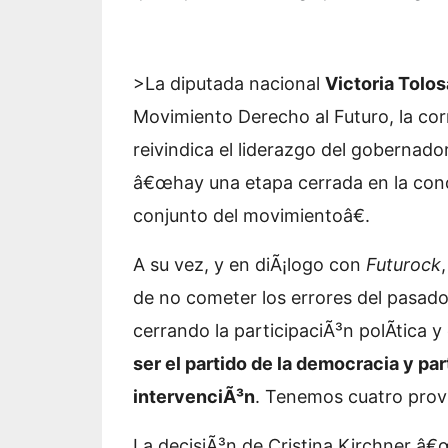
>La diputada nacional
Victoria Tolos
Movimiento Derecho al Futuro, la cor
reivindica el liderazgo del gobernad
â€œhay una etapa cerrada en la cond
conjunto del movimientoâ€.
A su vez, y en diÃ¡logo con
Futurock
de no cometer los errores del pasad
cerrando la participaciÃ³n polÃ­tica 
ser el partido de la democracia y par
intervenciÃ³n
. Tenemos cuatro provi
La decisiÃ³n de Cristina Kirchner
â€œ