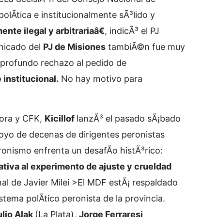
polÃ­tica e institucionalmente sÃ³lido y
ente ilegal y arbitrariaâ€
, indicÃ³ el PJ
nicado del
PJ de Misiones
tambiÃ©n fue muy
profundo rechazo al pedido de
 institucional.
No hay motivo para
pora y CFK,
Kicillof
lanzÃ³ el pasado sÃ¡bado
oyo de decenas de dirigentes peronistas
onismo enfrenta un desafÃ­o histÃ³rico:
nativa al experimento de ajuste y crueldad
nal de Javier Milei >El MDF estÃ¡ respaldado
tema polÃ­tico peronista de la provincia.
ulio Alak
(La Plata),
Jorge Ferraresi