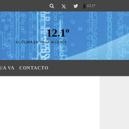
ierras". SI SU AVISO ESTA AQUÃ,..FELICITACIONES PUES..! "El verdadero 
12.1º
12.1º
EL CLIMA EN VILLA ALLENDE
UA VA
CONTACTO