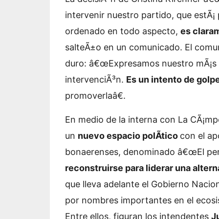
intervenir nuestro partido, que estÃ¡ 
ordenado en todo aspecto,
es claram
salteÃ±o en un comunicado. El comu
duro: â€œExpresamos nuestro mÃ¡s 
intervenciÃ³n.
Es un intento de golpe
promoverlaâ€.
En medio de la interna con La CÃ¡m
un
nuevo espacio polÃ­tico
con el ap
bonaerenses, denominado
â€œEl per
reconstruirse para liderar una alter
que lleva adelante el Gobierno Nacio
por nombres importantes en el ecosis
Entre ellos, figuran los intendentes
J