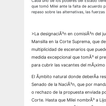
Cada uno de los poderes del Estado tiene 
que tomó Milei ante la falta de acuerdo p
repaso sobre las alternativas, las fuerza
>La designaciÃ³n en comisiÃ³n del juez
Mansilla en la Corte Suprema, que dec
multiplicidad de escenarios que puede
medida excepcional que tomÃ³ el pres
para cubrir las vacantes del mÃ¡ximo 
El Ã¡mbito natural donde deberÃ­a res
Senado de la NaciÃ³n, que por manda c
o rechazo de la propuesta enviada por
Corte. Hasta que Milei nombrÃ³ a Lijo