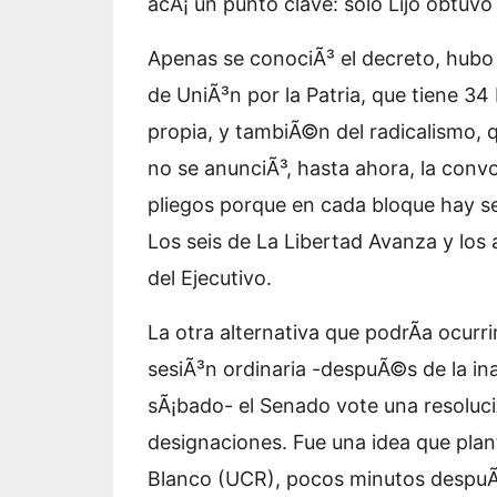
acÃ¡ un punto clave: solo Lijo obtuvo 
Apenas se conociÃ³ el decreto, hubo 
de UniÃ³n por la Patria, que tiene 34
propia, y tambiÃ©n del radicalismo, q
no se anunciÃ³, hasta ahora, la conv
pliegos porque en cada bloque hay se
Los seis de La Libertad Avanza y los 
del Ejecutivo.
La otra alternativa que podrÃ­a ocurr
sesiÃ³n ordinaria -despuÃ©s de la in
sÃ¡bado- el Senado vote una resoluci
designaciones. Fue una idea que plan
Blanco (UCR), pocos minutos despuÃ©