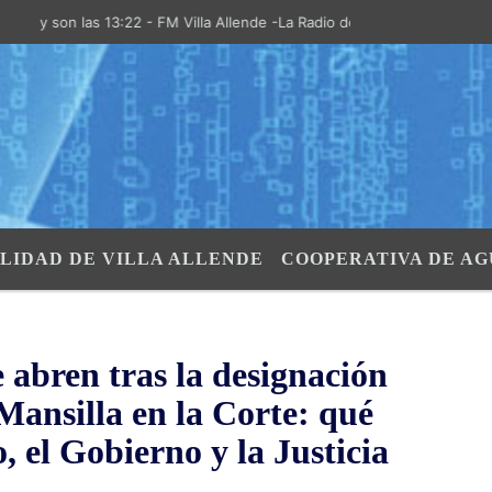
on las 13:22 - FM Villa Allende -La Radio de la Villa- "El Aire de las 
LIDAD DE VILLA ALLENDE
COOPERATIVA DE AG
 abren tras la designación
Mansilla en la Corte: qué
 el Gobierno y la Justicia