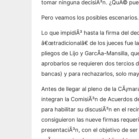
tomar ninguna decisiÃ³n. ¿QuÃ© pued
Pero veamos los posibles escenarios.
Lo que impidiÃ³ hasta la firma del de
â€œtradicionalâ€ de los jueces fue l
pliegos de Lijo y GarcÃ­a-Mansilla, q
aprobarlos se requieren dos tercios 
bancas) y para rechazarlos, solo may
Antes de llegar al pleno de la CÃ¡ma
integran la ComisiÃ³n de Acuerdos de
para habilitar su discusiÃ³n en el re
consiguieron las nueve firmas requeri
presentaciÃ³n, con el objetivo de ser