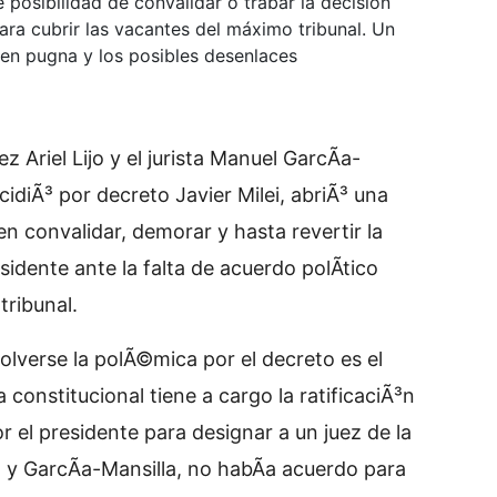
posibilidad de convalidar o trabar la decisión
ara cubrir las vacantes del máximo tribunal. Un
s en pugna y los posibles desenlaces
 Ariel Lijo y el jurista Manuel GarcÃ­a-
idiÃ³ por decreto Javier Milei, abriÃ³ una
n convalidar, demorar y hasta revertir la
idente ante la falta de acuerdo polÃ­tico
tribunal.
olverse la polÃ©mica por el decreto es el
onstitucional tiene a cargo la ratificaciÃ³n
 el presidente para designar a un juez de la
 y GarcÃ­a-Mansilla, no habÃ­a acuerdo para