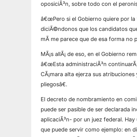
oposiciÃ³n, sobre todo con el peroni
â€œPero si el Gobierno quiere por la 
diciÃ©ndonos que los candidatos que
mÃ­ me parece que de esa forma no pu
MÃ¡s allÃ¡ de eso, en el Gobierno rem
â€œEsta administraciÃ³n continuarÃ¡ c
CÃ¡mara alta ejerza sus atribuciones
pliegosâ€.
El decreto de nombramiento en comis
puede ser pasible de ser declarada in
aplicaciÃ³n- por un juez federal. Ha
que puede servir como ejemplo: en d