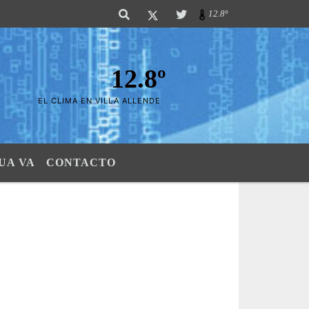
Sierras". SI SU AVISO ESTA AQUÃ,..FELICITACIONES PUES..! "El verdadero
12.8º
12.8º
EL CLIMA EN VILLA ALLENDE
UA VA
CONTACTO