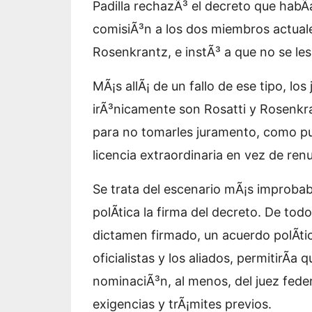
Padilla rechazÃ³ el decreto que hab
comisiÃ³n a los dos miembros actuale
Rosenkrantz, e instÃ³ a que no se le
MÃ¡s allÃ¡ de un fallo de ese tipo, lo
irÃ³nicamente son Rosatti y Rosenkr
para no tomarles juramento, como pue
licencia extraordinaria en vez de renu
Se trata del escenario mÃ¡s improbab
polÃ­tica la firma del decreto. De tod
dictamen firmado, un acuerdo polÃ­tic
oficialistas y los aliados, permitirÃ­a 
nominaciÃ³n, al menos, del juez feder
exigencias y trÃ¡mites previos.