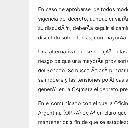
En caso de aprobarse, de todos modos
vigencia del decreto, aunque enviarÃ­
su discusiÃ³n, deberÃ­a seguir el cam
discutido sobre tablas, con mayorÃ­a
Una alternativa que se barajÃ³ en las
riesgo de que una mayorÃ­a provisoria
del Senado. Se buscarÃ­a asÃ­ blindar 
se modere y las tensiones polÃ­ticas
generÃ³ en la CÃ¡mara el decreto pre
En el comunicado con el que la Oficin
Argentina (OPRA) dejÃ³ en claro que l
mantenerlos a fin de que se establezc