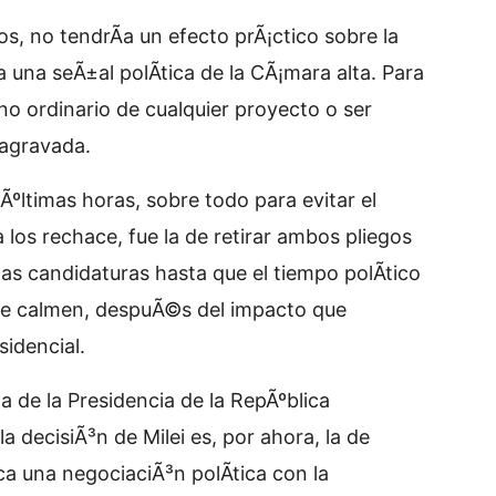
, no tendrÃ­a un efecto prÃ¡ctico sobre la
a una seÃ±al polÃ­tica de la CÃ¡mara alta. Para
ino ordinario de cualquier proyecto o ser
 agravada.
 Ãºltimas horas, sobre todo para evitar el
 los rechace, fue la de retirar ambos pliegos
las candidaturas hasta que el tiempo polÃ­tico
 se calmen, despuÃ©s del impacto que
sidencial.
a de la Presidencia de la RepÃºblica
a decisiÃ³n de Milei es, por ahora, la de
a una negociaciÃ³n polÃ­tica con la