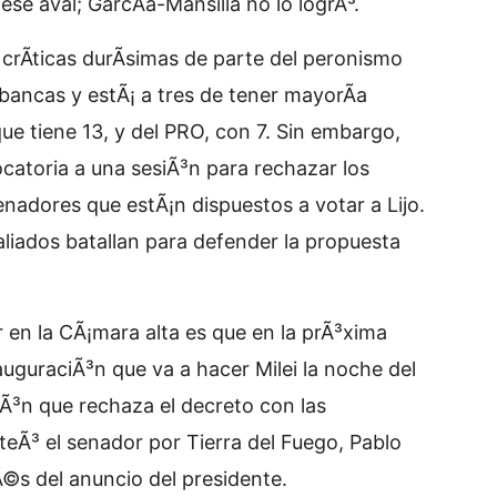
ese aval; GarcÃ­a-Mansilla no lo logrÃ³.
crÃ­ticas durÃ­simas de parte del peronismo
 bancas y estÃ¡ a tres de tener mayorÃ­a
ue tiene 13, y del PRO, con 7. Sin embargo,
ocatoria a una sesiÃ³n para rechazar los
nadores que estÃ¡n dispuestos a votar a Lijo.
aliados batallan para defender la propuesta
ir en la CÃ¡mara alta es que en la prÃ³xima
auguraciÃ³n que va a hacer Milei la noche del
Ã³n que rechaza el decreto con las
teÃ³ el senador por Tierra del Fuego, Pablo
s del anuncio del presidente.