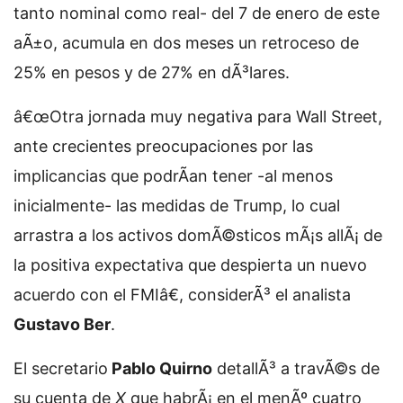
tanto nominal como real- del 7 de enero de este
aÃ±o, acumula en dos meses un retroceso de
25% en pesos y de 27% en dÃ³lares.
â€œOtra jornada muy negativa para Wall Street,
ante crecientes preocupaciones por las
implicancias que podrÃ­an tener -al menos
inicialmente- las medidas de Trump, lo cual
arrastra a los activos domÃ©sticos mÃ¡s allÃ¡ de
la positiva expectativa que despierta un nuevo
acuerdo con el FMIâ€, considerÃ³ el analista
Gustavo Ber
.
El secretario
Pablo Quirno
detallÃ³ a travÃ©s de
su cuenta de
X
que habrÃ¡ en el menÃº cuatro