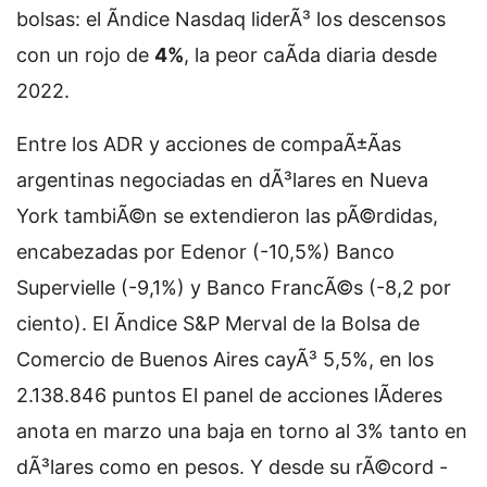
bolsas: el Ã­ndice Nasdaq liderÃ³ los descensos
con un rojo de
4%
, la peor caÃ­da diaria desde
2022.
Entre los ADR y acciones de compaÃ±Ã­as
argentinas negociadas en dÃ³lares en Nueva
York tambiÃ©n se extendieron las pÃ©rdidas,
encabezadas por Edenor (-10,5%) Banco
Supervielle (-9,1%) y Banco FrancÃ©s (-8,2 por
ciento). El Ã­ndice S&P Merval de la Bolsa de
Comercio de Buenos Aires cayÃ³ 5,5%, en los
2.138.846 puntos El panel de acciones lÃ­deres
anota en marzo una baja en torno al 3% tanto en
dÃ³lares como en pesos. Y desde su rÃ©cord -