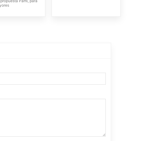
propuesta Pami, para
yores