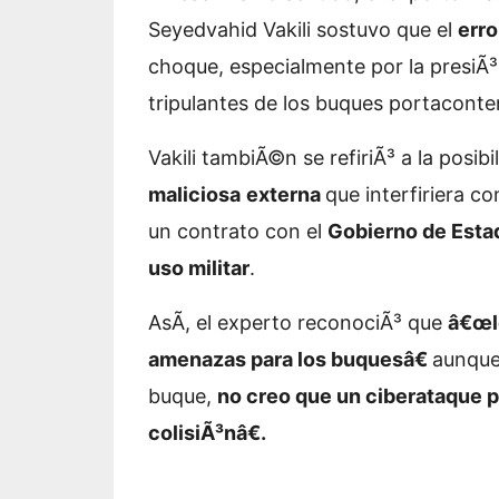
Seyedvahid Vakili sostuvo que el
err
choque, especialmente por la presiÃ³
tripulantes de los buques portacont
Vakili tambiÃ©n se refiriÃ³ a la posib
maliciosa
externa
que interfiriera c
un contrato con el
Gobierno de Esta
uso militar
.
AsÃ­, el experto reconociÃ³ que
â€œl
amenazas para los buquesâ€
aunque
buque,
no creo que un ciberataque pu
colisiÃ³nâ€.