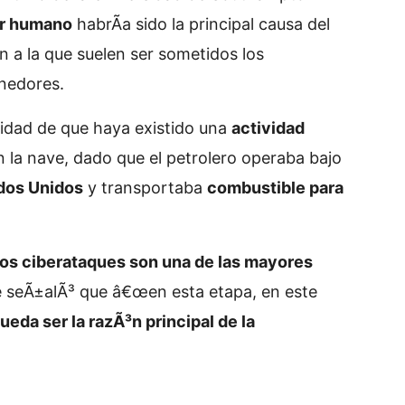
or humano
habrÃ­a sido la principal causa del
n a la que suelen ser sometidos los
enedores.
ilidad de que haya existido una
actividad
on la nave, dado que el petrolero operaba bajo
dos Unidos
y transportaba
combustible para
os ciberataques son una de las mayores
 seÃ±alÃ³ que â€œen esta etapa, en este
eda ser la razÃ³n principal de la