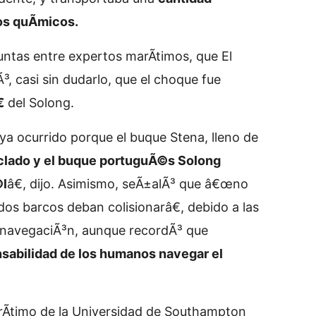
os quÃ­micos.
untas entre expertos marÃ­timos, que
El
, casi sin dudarlo, que el choque fue

del Solong.
a ocurrido porque el buque Stena, lleno de
clado y el buque portuguÃ©s Solong
©l
â€, dijo. Asimismo, seÃ±alÃ³ que â€œno
 dos barcos deban colisionarâ€, debido a las
a navegaciÃ³n, aunque recordÃ³ que
sabilidad de los humanos navegar el
rÃ­timo de la Universidad de Southampton