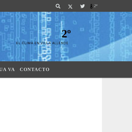
s Sierras". SI SU AVISO ESTA AQUÃ,..FELICITACIONES PUES..! "El verdade
2º
2º
EL CLIMA EN VILLA ALLENDE
UA VA
CONTACTO