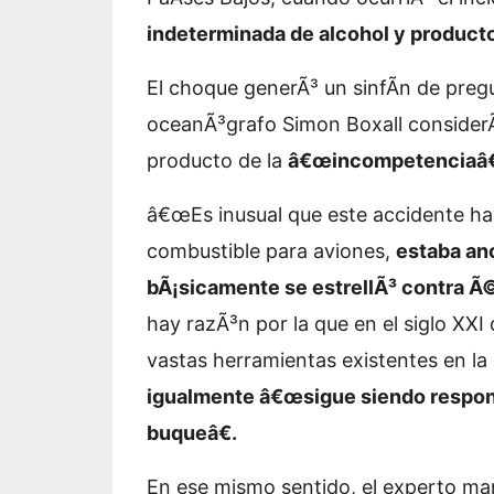
indeterminada de alcohol y product
El choque generÃ³ un sinfÃ­n de preg
oceanÃ³grafo Simon Boxall considerÃ³
producto de la
â€œincompetenciaâ€
â€œEs inusual que este accidente hay
combustible para aviones,
estaba an
bÃ¡sicamente se estrellÃ³ contra Ã
hay razÃ³n por la que en el siglo XXI
vastas herramientas existentes en l
igualmente â€œsigue siendo respon
buqueâ€.
En ese mismo sentido, el experto ma