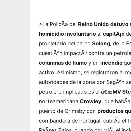
>La PolicÃ­a del
Reino Unido
detuvo
homicidio involuntario
al
capitÃ¡n
d
propietario del barco
Solong
, de la
E
cuestiÃ³n impactÃ³ contra un petrol
columnas de humo
y un
incendio
qu
activo. Asimismo, se registraron al 
autoridades de la zona por
SegÃºn se
petrolero implicado es el
â€œMV Sten
norteamericana
Crowley
, que habÃ­
puerto de Grimsby con
productos qu
con bandera de Portugal, cubrÃ­a el
PaÃ­ses Bajos, cuando ocurriÃ³ el in