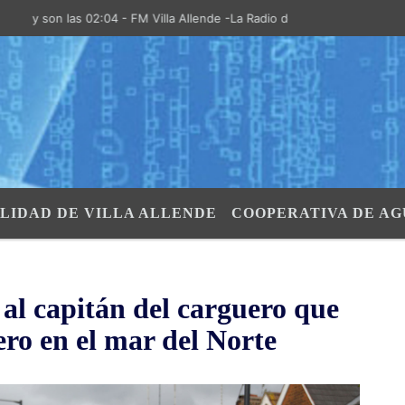
 son las 02:04 - FM Villa Allende -La Radio de la Villa- "El Aire de la
LIDAD DE VILLA ALLENDE
COOPERATIVA DE AG
al capitán del carguero que
ero en el mar del Norte