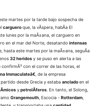
este martes por la tarde bajo sospecha de
el
carguero
que, la vÃ­spera, habÃ­a
El
ste lunes por la maÃ±ana, el carguero en
ero en el mar del Norte, desatando
intensas
e, hasta este martes por la maÃ±ana, seguÃ­a
menos
32 heridos
y se puso en alerta a las
 confirmÃ³ con el correr de las horas, el
a Immaculateâ€
, de la empresa
a partido desde Grecia y estaba
anclado
en el
Ã­micos
y
petrolÃ­feros
. En tanto, el Solong,
 tramo
Grangemouth
, Escocia -
Rotterdam
,
cidente, y transportaba una
cantidad