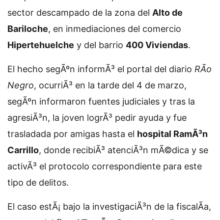
sector descampado de la zona del
Alto de
Bariloche
, en inmediaciones del comercio
Hipertehuelche
y del barrio
400 Viviendas
.
El hecho segÃºn informÃ³ el portal del diario
RÃ­o
Negro
, ocurriÃ³ en la tarde del 4 de marzo,
segÃºn informaron fuentes judiciales y tras la
agresiÃ³n, la joven logrÃ³ pedir ayuda y fue
trasladada por amigas hasta el
hospital RamÃ³n
Carrillo
, donde recibiÃ³ atenciÃ³n mÃ©dica y se
activÃ³ el protocolo correspondiente para este
tipo de delitos.
El caso estÃ¡ bajo la investigaciÃ³n de la fiscalÃ­a,