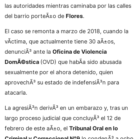
las autoridades mientras caminaba por las calles
del barrio porteÃ±o de
Flores
.
El caso se remonta a marzo de 2018, cuando la
vÃ­ctima, que actualmente tiene 30 aÃ±os,
denunciÃ³ ante la
Oficina de Violencia
DomÃ©stica
(OVD) que habÃ­a sido abusada
sexualmente por el ahora detenido, quien
aprovechÃ³ su estado de indefensiÃ³n para
atacarla.
La agresiÃ³n derivÃ³ en un embarazo y, tras un
largo proceso judicial que concluyÃ³ el 12 de
febrero de este aÃ±o, el
Tribunal Oral en lo
Criminal y Correccional N°9
lo condenÃ³ a ocho