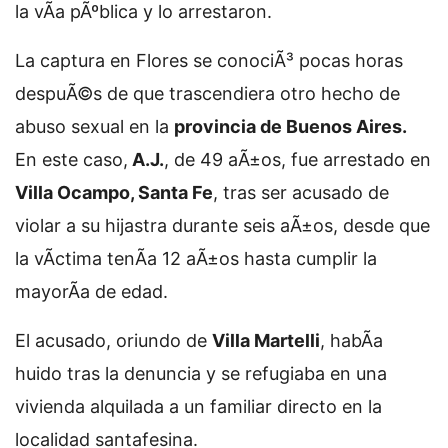
la vÃ­a pÃºblica y lo arrestaron.
La captura en Flores se conociÃ³ pocas horas
despuÃ©s de que trascendiera otro hecho de
abuso sexual en la
provincia de Buenos Aires.
En este caso,
A.J.
, de 49 aÃ±os, fue arrestado en
Villa Ocampo, Santa Fe
, tras ser acusado de
violar a su hijastra durante seis aÃ±os, desde que
la vÃ­ctima tenÃ­a 12 aÃ±os hasta cumplir la
mayorÃ­a de edad.
El acusado, oriundo de
Villa Martelli
, habÃ­a
huido tras la denuncia y se refugiaba en una
vivienda alquilada a un familiar directo en la
localidad santafesina.