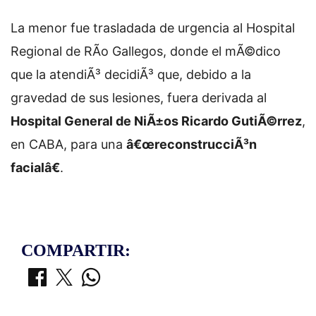
La menor fue trasladada de urgencia al Hospital
Regional de RÃ­o Gallegos, donde el mÃ©dico
que la atendiÃ³ decidiÃ³ que, debido a la
gravedad de sus lesiones, fuera derivada al
Hospital General de NiÃ±os Ricardo GutiÃ©rrez
,
en CABA, para una
â€œreconstrucciÃ³n
facialâ€
.
COMPARTIR: