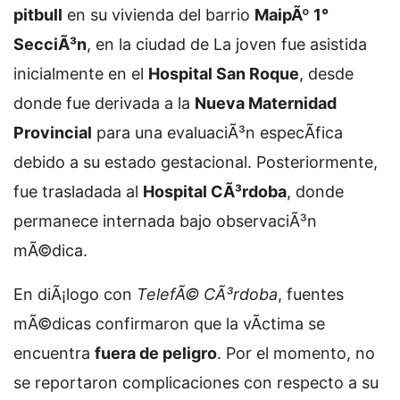
pitbull
en su vivienda del barrio
MaipÃº 1°
SecciÃ³n
, en la ciudad de
La joven fue asistida
inicialmente en el
Hospital San Roque
, desde
donde fue derivada a la
Nueva Maternidad
Provincial
para una evaluaciÃ³n especÃ­fica
debido a su estado gestacional. Posteriormente,
fue trasladada al
Hospital CÃ³rdoba
, donde
permanece internada bajo observaciÃ³n
mÃ©dica.
En diÃ¡logo con
TelefÃ© CÃ³rdoba
, fuentes
mÃ©dicas confirmaron que la vÃ­ctima se
encuentra
fuera de peligro
. Por el momento, no
se reportaron complicaciones con respecto a su