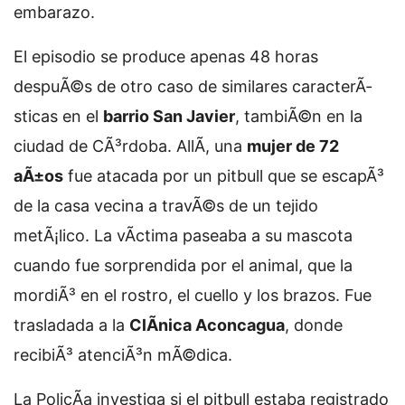
embarazo.
El episodio se produce apenas 48 horas
despuÃ©s de otro caso de similares caracterÃ­
sticas en el
barrio San Javier
, tambiÃ©n en la
ciudad de CÃ³rdoba. AllÃ­, una
mujer de 72
aÃ±os
fue atacada por un pitbull que se escapÃ³
de la casa vecina a travÃ©s de un tejido
metÃ¡lico. La vÃ­ctima paseaba a su mascota
cuando fue sorprendida por el animal, que la
mordiÃ³ en el rostro, el cuello y los brazos. Fue
trasladada a la
ClÃ­nica Aconcagua
, donde
recibiÃ³ atenciÃ³n mÃ©dica.
La PolicÃ­a investiga si el pitbull estaba registrado