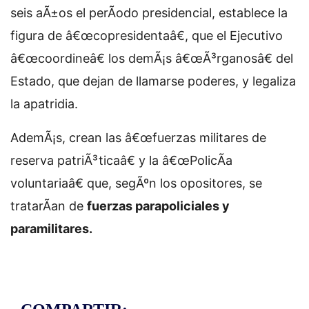
seis aÃ±os el perÃ­odo presidencial, establece la
figura de â€œcopresidentaâ€, que el Ejecutivo
â€œcoordineâ€ los demÃ¡s â€œÃ³rganosâ€ del
Estado, que dejan de llamarse poderes, y legaliza
la apatridia.
AdemÃ¡s, crean las â€œfuerzas militares de
reserva patriÃ³ticaâ€ y la â€œPolicÃ­a
voluntariaâ€ que, segÃºn los opositores, se
tratarÃ­an de
fuerzas parapoliciales y
paramilitares.