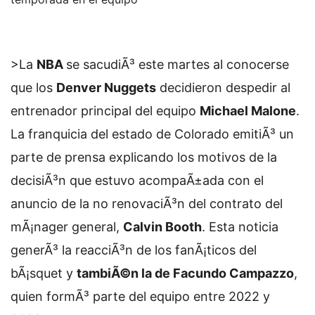
>La
NBA
se sacudiÃ³ este martes al conocerse
que los
Denver Nuggets
decidieron despedir al
entrenador principal del equipo
Michael Malone
.
La franquicia del estado de Colorado emitiÃ³ un
parte de prensa explicando los motivos de la
decisiÃ³n que estuvo acompaÃ±ada con el
anuncio de la no renovaciÃ³n del contrato del
mÃ¡nager general,
Calvin Booth
. Esta noticia
generÃ³ la reacciÃ³n de los fanÃ¡ticos del
bÃ¡squet y
tambiÃ©n la de Facundo Campazzo
,
quien formÃ³ parte del equipo entre 2022 y