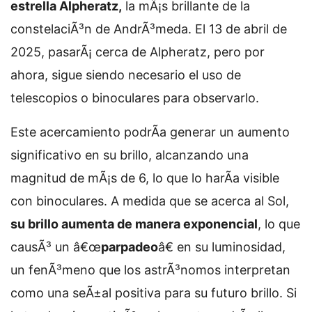
estrella Alpheratz,
la mÃ¡s brillante de la
constelaciÃ³n de AndrÃ³meda. El 13 de abril de
2025, pasarÃ¡ cerca de Alpheratz, pero por
ahora, sigue siendo necesario el uso de
telescopios o binoculares para observarlo.
Este acercamiento podrÃ­a generar un aumento
significativo en su brillo, alcanzando una
magnitud de mÃ¡s de 6, lo que lo harÃ­a visible
con binoculares. A medida que se acerca al Sol,
su brillo aumenta de manera exponencial
, lo que
causÃ³ un â€œ
parpadeo
â€ en su luminosidad,
un fenÃ³meno que los astrÃ³nomos interpretan
como una seÃ±al positiva para su futuro brillo. Si