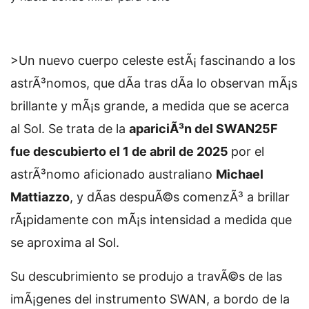
>Un nuevo cuerpo celeste estÃ¡ fascinando a los
astrÃ³nomos, que dÃ­a tras dÃ­a lo observan mÃ¡s
brillante y mÃ¡s grande, a medida que se acerca
al Sol. Se trata de la
apariciÃ³n del
SWAN25F
fue descubierto el 1 de abril de 2025
por el
astrÃ³nomo aficionado australiano
Michael
Mattiazzo
, y dÃ­as despuÃ©s comenzÃ³ a brillar
rÃ¡pidamente con mÃ¡s intensidad a medida que
se aproxima al Sol.
Su descubrimiento se produjo a travÃ©s de las
imÃ¡genes del instrumento SWAN, a bordo de la