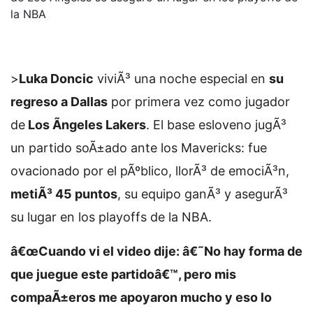
la NBA
>
Luka Doncic
viviÃ³ una noche especial en
su
regreso a Dallas
por primera vez como jugador
de
Los Ãngeles Lakers
. El base esloveno jugÃ³
un partido soÃ±ado ante los Mavericks: fue
ovacionado por el pÃºblico, llorÃ³ de emociÃ³n,
metiÃ³ 45 puntos
, su equipo ganÃ³ y asegurÃ³
su lugar en los playoffs de la NBA.
â€œCuando vi el video dije: â€˜No hay forma de
que juegue este partidoâ€™, pero mis
compaÃ±eros me apoyaron mucho y eso lo