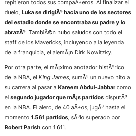
repitieron todos sus compaÃ±eros. Al finalizar el
duelo,
Luka se dirigiÃ³ hacia uno de los sectores
del estadio donde se encontraba su padre y lo
abrazÃ³
. TambiÃ©n hubo saludos con todo el
staff de los Mavericks, incluyendo a la leyenda
de la franquicia, el alemÃ¡n Dirk Nowitzky.
Por otra parte, el mÃ¡ximo anotador histÃ³rico
de la NBA, el
King James
, sumÃ³ un nuevo hito a
su carrera al pasar
a
Kareem Abdul-Jabbar
como
el
segundo jugador que mÃ¡s partidos
disputÃ³
en la NBA. El alero, de 40 aÃ±os, jugÃ³ hasta el
momento
1.561 partidos
, sÃ³lo superado por
Robert Parish
con 1.611.