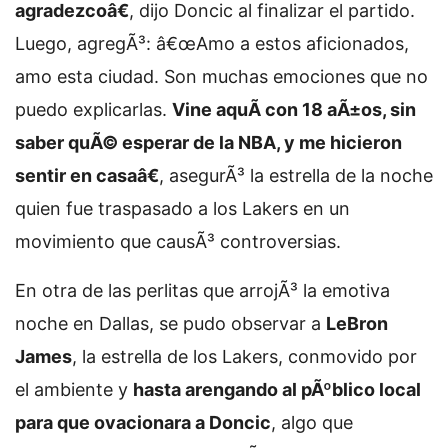
agradezcoâ€
, dijo Doncic al finalizar el partido.
Luego, agregÃ³: â€œAmo a estos aficionados,
amo esta ciudad. Son muchas emociones que no
puedo explicarlas.
Vine aquÃ­ con 18 aÃ±os, sin
saber quÃ© esperar de la NBA, y me hicieron
sentir en casaâ€
, asegurÃ³ la estrella de la noche
quien fue traspasado a los Lakers en un
movimiento que causÃ³ controversias.
En otra de las perlitas que arrojÃ³ la emotiva
noche en Dallas, se pudo observar a
LeBron
James
, la estrella de los Lakers, conmovido por
el ambiente y
hasta arengando al pÃºblico local
para que ovacionara a Doncic
, algo que