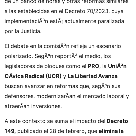
de un banco de horas y otras reformas similares
a las establecidas en el Decreto 70/2023, cuya
implementaciÃ³n estÃ¡ actualmente paralizada
por la Justicia.
El debate en la comisiÃ³n refleja un escenario
polarizado. SegÃºn reportÃ³ el medio, los
legisladores de bloques como el
PRO
, la
UniÃ³n
CÃ­vica Radical (UCR)
y
La Libertad Avanza
buscan avanzar en reformas que, segÃºn sus
defensores, modernizarÃ­an el mercado laboral y
atraerÃ­an inversiones.
A este contexto se suma el impacto del
Decreto
149,
publicado el 28 de febrero, que
elimina la