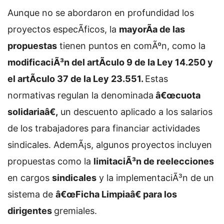
Aunque no se abordaron en profundidad los
proyectos especÃ­ficos, la
mayorÃ­a de las
propuestas
tienen puntos en comÃºn, como la
modificaciÃ³n del artÃ­culo 9 de la Ley 14.250 y
el artÃ­culo 37 de la Ley 23.551.
Estas
normativas regulan la denominada
â€œcuota
solidariaâ€,
un descuento aplicado a los salarios
de los trabajadores para financiar actividades
sindicales. AdemÃ¡s, algunos proyectos incluyen
propuestas como la
limitaciÃ³n de reelecciones
en cargos
sindicales
y la implementaciÃ³n de un
sistema de
â€œFicha Limpiaâ€ para los
dirigentes
gremiales.