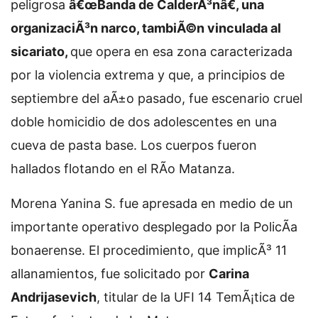
peligrosa
â€œBanda de CalderÃ³nâ€, una
organizaciÃ³n narco, tambiÃ©n vinculada al
sicariato,
que opera en esa zona caracterizada
por la violencia extrema y que, a principios de
septiembre del aÃ±o pasado, fue escenario cruel
doble homicidio de dos adolescentes en una
cueva de pasta base. Los cuerpos fueron
hallados flotando en el RÃ­o Matanza.
Morena Yanina S. fue apresada en medio de un
importante operativo desplegado por la PolicÃ­a
bonaerense. El procedimiento, que implicÃ³ 11
allanamientos, fue solicitado por
Carina
Andrijasevich
, titular de la UFI 14 TemÃ¡tica de