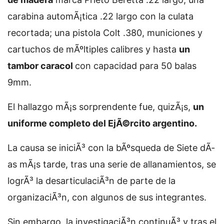
carabina automÃ¡tica .22 largo con la culata
recortada; una pistola Colt .380, municiones y
cartuchos de mÃºltiples calibres y hasta
un
tambor caracol
con capacidad para 50 balas
9mm.
El hallazgo mÃ¡s sorprendente fue, quizÃ¡s,
un
uniforme completo del EjÃ©rcito argentino.
La causa se iniciÃ³ con la bÃºsqueda de
Siete dÃ­
as mÃ¡s tarde, tras una serie de allanamientos, se
logrÃ³ la desarticulaciÃ³n de parte de la
organizaciÃ³n, con algunos de sus integrantes.
Sin embargo, la investigaciÃ³n continuÃ³ y tras el