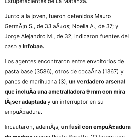
Estupefacientes de La Matanza.
Junto a la joven, fueron detenidos Mauro
GermÃ¡n S., de 33 aÃ±os; Noelia A., de 37; y
Jorge Alejandro M., de 32, indicaron fuentes del
caso a
Infobae.
Los agentes encontraron entre envoltorios de
pasta base (3586), otros de cocaÃ­na (1367) y
panes de marihuana (3),
un verdadero arsenal
que incluÃ­a una ametralladora 9 mm con mira
lÃ¡ser adaptada
y un interruptor en su
empuÃ±adura.
Incautaron, ademÃ¡s,
un fusil con empuÃ±adura
de madera
marca Prieto Beretta .22 largo; una