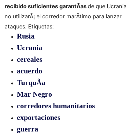
recibido suficientes garantÃ­as
de que Ucrania
no utilizarÃ¡ el corredor marÃ­timo para lanzar
ataques.
Etiquetas:
Rusia
Ucrania
cereales
acuerdo
TurquÃ­a
Mar Negro
corredores humanitarios
exportaciones
guerra