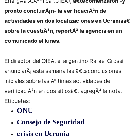
EnergÃ­a AtÃ³mica (OIEA),
â€œcomenzaron -y
pronto concluirÃ¡n- la verificaciÃ³n de
actividades en dos localizaciones en Ucraniaâ€
sobre la cuestiÃ³n, reportÃ³ la agencia en un
comunicado el lunes.
El director del OIEA, el argentino Rafael Grossi,
anunciarÃ¡ esta semana las â€œconclusiones
iniciales sobre las Ãºltimas actividades de
verificaciÃ³n en dos sitiosâ€, agregÃ³ la nota.
Etiquetas:
ONU
Consejo de Seguridad
crisis en Ucrania