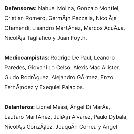
Defensores:
Nahuel Molina, Gonzalo Montiel,
Cristian Romero, GermÃ¡n Pezzella, NicolÃ¡s
Otamendi, Lisandro MartÃ­nez, Marcos AcuÃ±a,
NicolÃ¡s Tagliafico y Juan Foyth.
Mediocampistas:
Rodrigo De Paul, Leandro
Paredes, Giovani Lo Celso, Alexis Mac Allister,
Guido RodrÃ­guez, Alejandro GÃ³mez, Enzo
FernÃ¡ndez y Exequiel Palacios.
Delanteros:
Lionel Messi, Ãngel Di MarÃ­a,
Lautaro MartÃ­nez, JuliÃ¡n Ãlvarez, Paulo Dybala,
NicolÃ¡s GonzÃ¡lez, JoaquÃ­n Correa y Ãngel