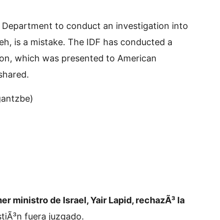
 Department to conduct an investigation into
leh, is a mistake. The IDF has conducted a
tion, which was presented to American
shared.
gantzbe)
mer ministro de Israel, Yair Lapid, rechazÃ³ la
tiÃ³n fuera juzgado.