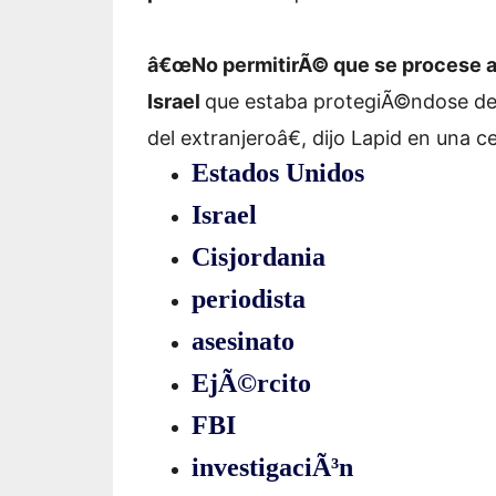
â€œNo permitirÃ© que se procese a 
Israel
que estaba protegiÃ©ndose del 
del extranjeroâ€, dijo Lapid en una c
Estados Unidos
Israel
Cisjordania
periodista
asesinato
EjÃ©rcito
FBI
investigaciÃ³n