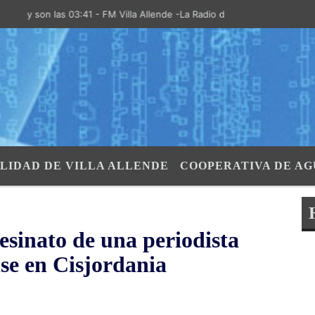
son las 03:41 - FM Villa Allende -La Radio de la Villa- "El Aire de las
LIDAD DE VILLA ALLENDE
COOPERATIVA DE AG
esinato de una periodista
se en Cisjordania