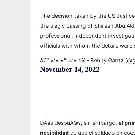
The decision taken by the US Justice
the tragic passing of Shireen Abu Ak
professional, independent investiga
officials with whom the details were 
â€” ×‘× ×™ ×’× ×¥ - Benny Gantz (@
November 14, 2022
DÃ­as despuÃ©s, sin embargo,
el pri
posibilidad
de que el soldado en cues