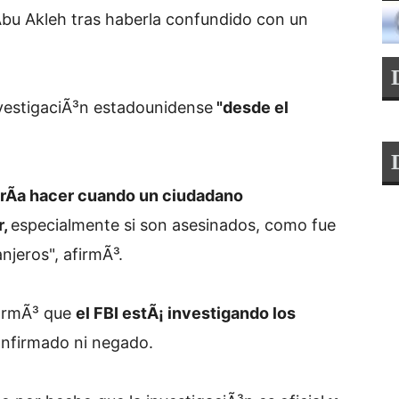
Abu Akleh tras haberla confundido con un
nvestigaciÃ³n estadounidense
"desde el
erÃ­a hacer cuando un ciudadano
r,
especialmente si son asesinados, como fue
anjeros", afirmÃ³.
formÃ³ que
el FBI estÃ¡ investigando los
onfirmado ni negado.