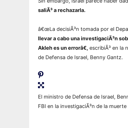
Sin embargo, Israel parece haber dad
saliÃ³ a rechazarla.
â€œLa decisiÃ³n tomada por el Depa
llevar a cabo una investigaciÃ³n sob
Akleh es un errorâ€,
escribiÃ³ en la n
de Defensa de Israel, Benny Gantz.
El ministro de Defensa de Israel, Ben
FBI en la investigaciÃ³n de la muerte 