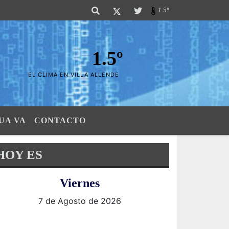
 Sierras". SI SU AVISO ESTA AQUÃ,..FELICITACIONES PUES..! "El verdader
1.5º
1.5º
EL CLIMA EN VILLA ALLENDE
UA VA
CONTACTO
HOY ES
Viernes
7 de Agosto de 2026