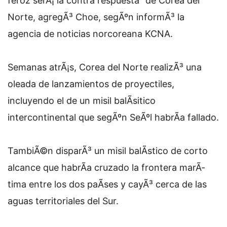
feroz serÃ¡ la contra respuesta" de Corea del
Norte, agregÃ³ Choe, segÃºn informÃ³ la
agencia de noticias norcoreana KCNA.
Semanas atrÃ¡s, Corea del Norte realizÃ³ una
oleada de lanzamientos de proyectiles,
incluyendo el de un misil balÃ­sitico
intercontinental que segÃºn SeÃºl habrÃ­a fallado.
TambiÃ©n disparÃ³ un misil balÃ­stico de corto
alcance que habrÃ­a cruzado la frontera marÃ­
tima entre los dos paÃ­ses y cayÃ³ cerca de las
aguas territoriales del Sur.