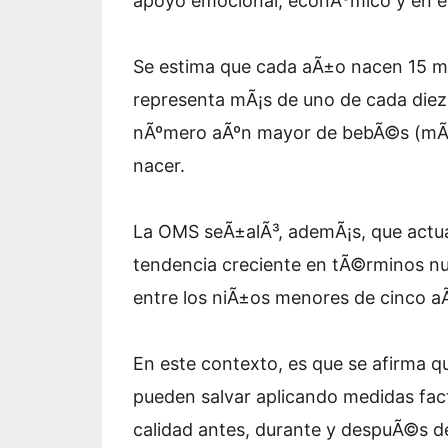
apoyo emocional, econÃ³mico y en el l
Se estima que cada aÃ±o nacen 15 mi
representa mÃ¡s de uno de cada diez
nÃºmero aÃºn mayor de bebÃ©s (mÃ¡s
nacer.
La OMS seÃ±alÃ³, ademÃ¡s, que actu
tendencia creciente en tÃ©rminos nu
entre los niÃ±os menores de cinco a
En este contexto, es que se afirma q
pueden salvar aplicando medidas facti
calidad antes, durante y despuÃ©s de