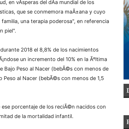
ud, en vÃ­speras del dÃ­a mundial de los
Ã­sticas, que se conmemora maÃ±ana y cuyo
 familia, una terapia poderosa", en referencia
 piel".
, durante 2018 el 8,8% de los nacimientos
Ã¡ndose un incremento del 10% en la Ãºltima
de Bajo Peso al Nacer (bebÃ©s con menos de
ajo Peso al Nacer (bebÃ©s con menos de 1,5
ue ese porcentaje de los reciÃ©n nacidos con
itad de la mortalidad infantil.