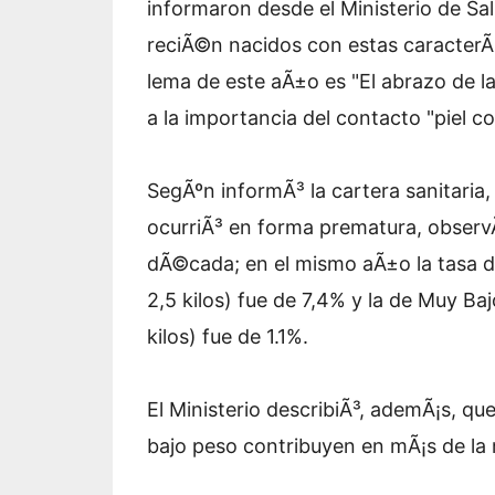
informaron desde el Ministerio de Sal
reciÃ©n nacidos con estas caracter
lema de este aÃ±o es "El abrazo de la
a la importancia del contacto "piel con
SegÃºn informÃ³ la cartera sanitaria
ocurriÃ³ en forma prematura, observ
dÃ©cada; en el mismo aÃ±o la tasa 
2,5 kilos) fue de 7,4% y la de Muy B
kilos) fue de 1.1%.
El Ministerio describiÃ³, ademÃ¡s, q
bajo peso contribuyen en mÃ¡s de la m