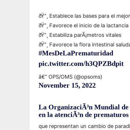
ðŸ”¸ Establece las bases para el mejor
ðŸ”¸ Favorece el inicio de la lactancia
ðŸ”¸ Estabiliza parÃ¡metros vitales
ðŸ”¸ Favorece la flora intestinal salud
#MesDeLaPrematuridad
pic.twitter.com/h3QPZBdpit
â€” OPS/OMS (@opsoms)
November 15, 2022
La OrganizaciÃ³n Mundial de l
en la atenciÃ³n de prematuros
que representan un cambio de paradi