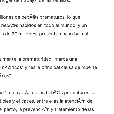
ugar de trabajo" de las familias.
llones de bebÃ©s prematuros, lo que
 bebÃ©s nacidos en todo el mundo, y un
 de 20 millones) presentan peso bajo al
almente la prematuridad "marca una
mÃ©ricos" y "es la principal causa de muerte
Ã±os".
ue "la mayorÃ­a de los bebÃ©s prematuros se
bles y eficaces, entre ellas la atenciÃ³n de
l parto, la prevenciÃ³n y tratamiento de las