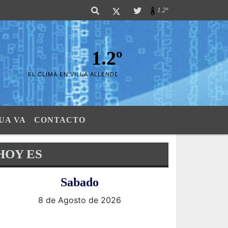
 Sierras". SI SU AVISO ESTA AQUÃ,..FELICITACIONES PUES..! "El verdader
1.2º
1.2º
EL CLIMA EN VILLA ALLENDE
UA VA
CONTACTO
HOY ES
Sabado
8 de Agosto de 2026