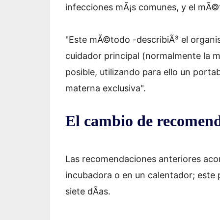
infecciones mÃ¡s comunes, y el mÃ©
"Este mÃ©todo -describiÃ³ el organis
cuidador principal (normalmente la 
posible, utilizando para ello un port
materna exclusiva".
El cambio de recomend
Las recomendaciones anteriores acon
incubadora o en un calentador; este 
siete dÃ­as.