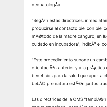
neonatologÃ­a.
"SegÃºn estas directrices, inmediat
producirse el contacto piel con piel
mÃ©todo de la madre canguro, en luga
cuidado en incubadora", indicÃ³ el c
"Este procedimiento supone un cambio
orientaciÃ³n anterior y a la prÃ¡ctica 
beneficios para la salud que aporta 
bebÃ© prematuro estÃ©n juntos tras e
Las directrices de la OMS "tambiÃ©n