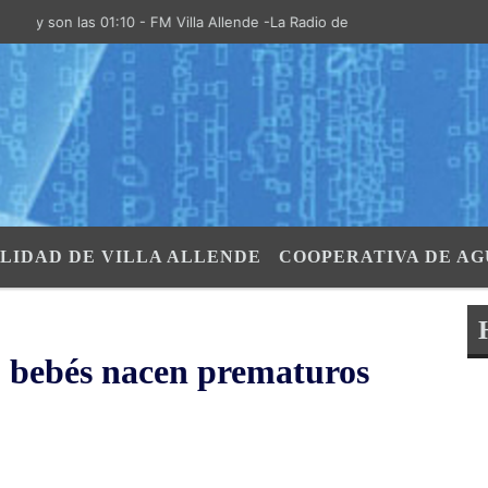
son las 01:10 - FM Villa Allende -La Radio de la Villa- "El Aire de las
LIDAD DE VILLA ALLENDE
COOPERATIVA DE AG
0 bebés nacen prematuros