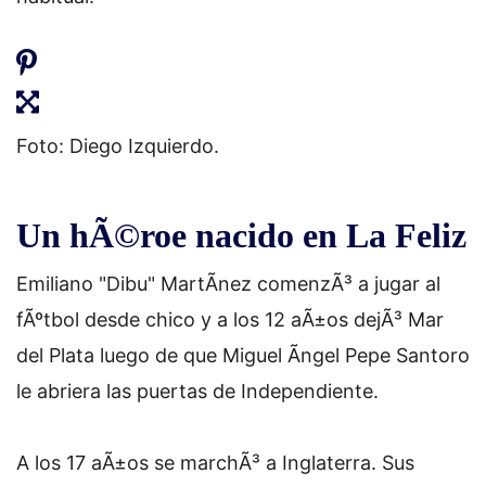
Foto: Diego Izquierdo.
Un hÃ©roe nacido en La Feliz
Emiliano "Dibu" MartÃ­nez comenzÃ³ a jugar al
fÃºtbol desde chico y a los 12 aÃ±os dejÃ³ Mar
del Plata luego de que Miguel Ãngel Pepe Santoro
le abriera las puertas de Independiente.
A los 17 aÃ±os se marchÃ³ a Inglaterra. Sus