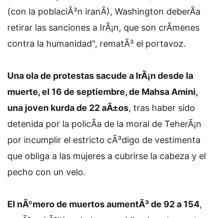
(con la poblaciÃ³n iranÃ­), Washington deberÃ­a
retirar las sanciones a IrÃ¡n, que son crÃ­menes
contra la humanidad", rematÃ³ el portavoz.
Una ola de protestas sacude a IrÃ¡n desde la
muerte, el 16 de septiembre, de Mahsa Amini,
una joven kurda de 22 aÃ±os
, tras haber sido
detenida por la policÃ­a de la moral de TeherÃ¡n
por incumplir el estricto cÃ³digo de vestimenta
que obliga a las mujeres a cubrirse la cabeza y el
pecho con un velo.
El nÃºmero de muertos aumentÃ³ de 92 a 154
,