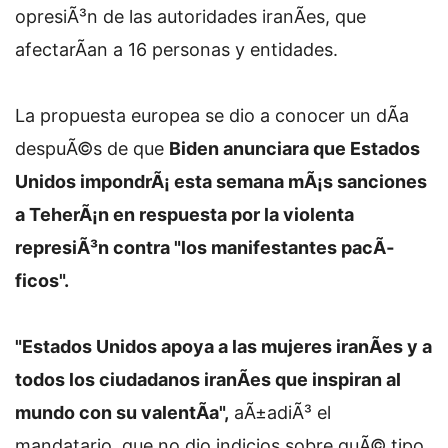
opresiÃ³n de las autoridades iranÃ­es, que
afectarÃ­an a 16 personas y entidades.
La propuesta europea se dio a conocer un dÃ­a
despuÃ©s de que
Biden anunciara que Estados
Unidos impondrÃ¡ esta semana mÃ¡s sanciones
a TeherÃ¡n en respuesta por la violenta
represiÃ³n contra "los manifestantes pacÃ­
ficos".
"Estados Unidos apoya a las mujeres iranÃ­es y a
todos los ciudadanos iranÃ­es que inspiran al
mundo con su valentÃ­a",
aÃ±adiÃ³ el
mandatario, que no dio indicios sobre quÃ© tipo