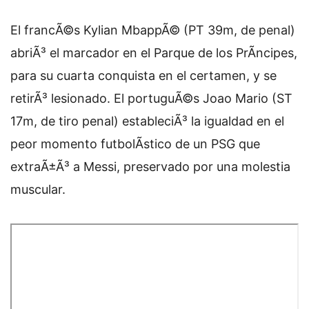
El francÃ©s Kylian MbappÃ© (PT 39m, de penal)
abriÃ³ el marcador en el Parque de los PrÃ­ncipes,
para su cuarta conquista en el certamen, y se
retirÃ³ lesionado. El portuguÃ©s Joao Mario (ST
17m, de tiro penal) estableciÃ³ la igualdad en el
peor momento futbolÃ­stico de un PSG que
extraÃ±Ã³ a Messi, preservado por una molestia
muscular.