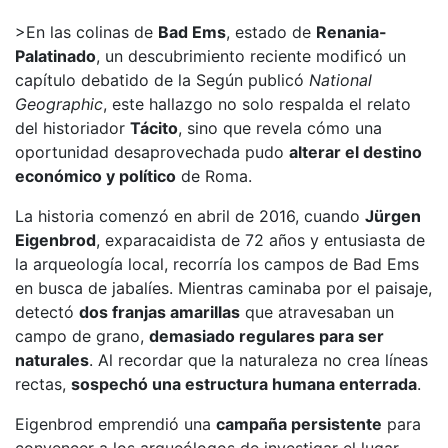
>En las colinas de
Bad Ems
, estado de
Renania-
Palatinado
, un descubrimiento reciente modificó un
capítulo debatido de la
Según publicó
National
Geographic
, este hallazgo no solo respalda el relato
del historiador
Tácito
, sino que revela cómo una
oportunidad desaprovechada pudo
alterar el destino
económico y político
de Roma.
La historia comenzó en abril de 2016, cuando
Jürgen
Eigenbrod
, exparacaidista de 72 años y entusiasta de
la arqueología local, recorría los campos de Bad Ems
en busca de jabalíes. Mientras caminaba por el paisaje,
detectó
dos franjas amarillas
que atravesaban un
campo de grano,
demasiado regulares para ser
naturales
. Al recordar que la naturaleza no crea líneas
rectas,
sospechó una estructura humana enterrada
.
Eigenbrod emprendió una
campaña persistente
para
convencer a los arqueólogos de investigar el lugar.