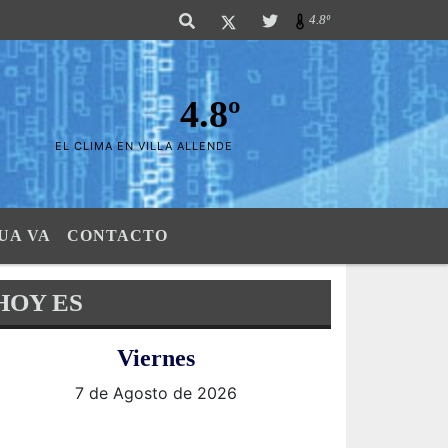
s Sierras". SI SU AVISO ESTA AQUÍ,..FELICITACIONES PUES..! "El verdader
4.8º
4.8º
EL CLIMA EN VILLA ALLENDE
UA VA
CONTACTO
HOY ES
Viernes
7 de Agosto de 2026