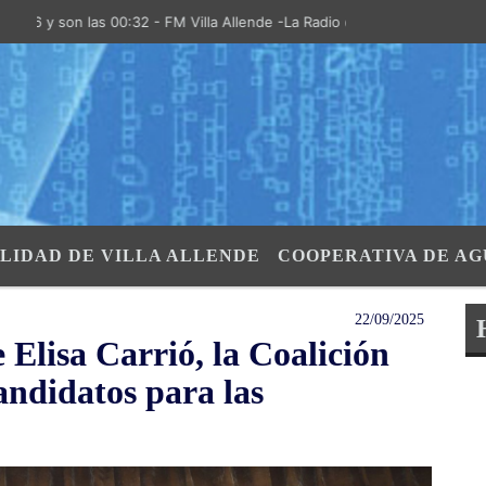
 son las 00:32 - FM Villa Allende -La Radio de la Villa- "El Aire de la
LIDAD DE VILLA ALLENDE
COOPERATIVA DE AG
22/09/2025
 Elisa Carrió, la Coalición
andidatos para las