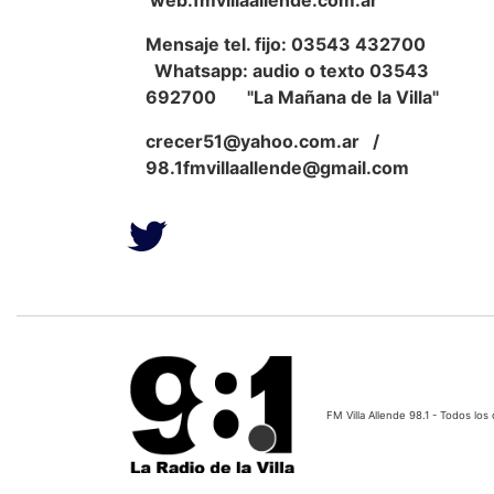
web:fmvillaallende.com.ar
Mensaje tel. fijo: 03543 432700
Whatsapp: audio o texto 03543
692700 "La Mañana de la Villa"
crecer51@yahoo.com.ar
/
98.1fmvillaallende@gmail.com
FM Villa Allende 98.1 - Todos l