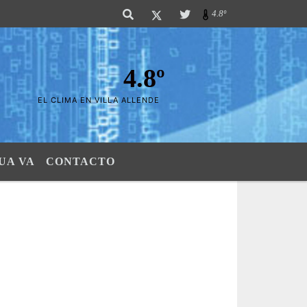
las Sierras". SI SU AVISO ESTA AQUÍ,..FELICITACIONES PUES..! "El verdad
4.8º
4.8º
EL CLIMA EN VILLA ALLENDE
UA VA
CONTACTO