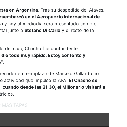
está en Argentina
. Tras su despedida del Alavés,
esembarcó en el Aeropuerto Internacional de
da
y hoy al mediodía será presentado como el
tal junto a
Stefano Di Carlo
y el resto de la
ado del club, Chacho fue contundente:
 dio todo muy rápido. Estoy contento y
e”
.
renador en reemplazo de Marcelo Gallardo no
de actividad que impulsó la AFA.
El Chacho se
cuando desde las 21.30, el Millonario visitará a
ricios.
R MÁS TAPAS