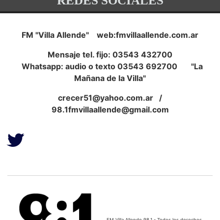
REDES SOCIALES
FM "Villa Allende" web:fmvillaallende.com.ar
Mensaje tel. fijo: 03543 432700
Whatsapp: audio o texto 03543 692700 "La
Mañana de la Villa"
crecer51@yahoo.com.ar
/
98.1fmvillaallende@gmail.com
FM Villa Allende 98.1 - Todos los derechos