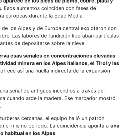
o aparece en los picos de plomo, cobre, plata y
s
. Esos aumentos coinciden con fases de
rgia europeas durante la Edad Media.
es de los Alpes y de Europa central explotaron con
obre. Las labores de fundición liberaban partículas
 antes de depositarse sobre la nieve.
serva esas señales en concentraciones elevadas
vidad minera en los Alpes italianos, el Tirol y las
o ofrece así una huella indirecta de la expansión
una señal de antiguos incendios a través del
ma cuando arde la madera. Ese marcador mostró
.
turberas cercanas, el equipo halló un patrón
en el mismo periodo. La coincidencia apunta a
una
 habitual en los Alpes
.