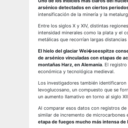
Uno de los indicios más claros del núcle
arsénico detectados en ciertos periodo
intensificación de la minería y la metalu
Entre los siglos X y XIV, distintas region
intensidad minerales como la plata y el c
metálicas que recorrían largas distancias
El hielo del glaciar Wei�seespitze con
de arsénico vinculadas con etapas de acti
montañas Harz, en Alemania
. El registr
económica y tecnológica medieval.
Los investigadores también identificaron 
levoglucosano, un compuesto que se for
un aumento llamativo en torno al siglo XII
Al comparar esos datos con registros de 
similar de incremento de microcarbones 
etapa de fuegos mucho más intensa de lo