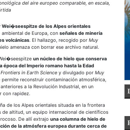
nológica del aire europeo comparable, en escala,
rtida
r Wei�seespitze de los Alpes orientales
a ambiental de Europa, con
señales de minería
es volcánicas
. El hallazgo, recogido por
Muy
ielo
amenaza con borrar ese archivo natural.
r Wei�seespitze
un núcleo de hielo que conserva
la época del Imperio romano hasta la Edad
n
Frontiers in Earth Science
y divulgado por
Muy
e permite reconstruir contaminación atmosférica,
nteriores a la Revolución Industrial, en un
r con rapidez.
a de los Alpes orientales situada en la frontera
de altitud, un equipo internacional de científicos
 rocoso. De allí extrajo
una columna de hielo de
ción de la atmósfera europea durante cerca de