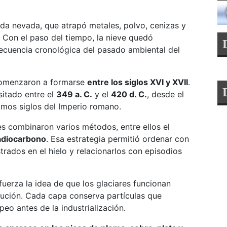
da nevada, que atrapó metales, polvo, cenizas y
. Con el paso del tiempo, la nieve quedó
ecuencia cronológica del pasado ambiental del
 comenzaron a formarse
entre los siglos XVI y XVII
.
itado entre el
349 a. C.
y el
420 d. C.
, desde el
timos siglos del Imperio romano.
es combinaron varios métodos, entre ellos el
adiocarbono
. Esa estrategia permitió ordenar con
rados en el hielo y relacionarlos con episodios
efuerza la idea de que los glaciares funcionan
lución. Cada capa conserva partículas que
peo antes de la industrialización.