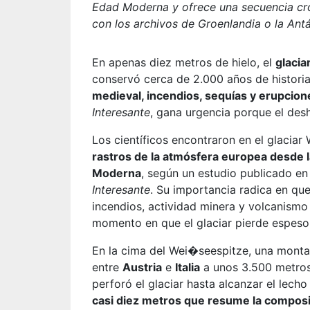
Edad Moderna y ofrece una secuencia cro
con los archivos de Groenlandia o la Antá
En apenas diez metros de hielo, el
glacia
conservó cerca de 2.000 años de histori
medieval, incendios, sequías y erupcion
Interesante
, gana urgencia porque el
desh
Los científicos encontraron en el glacia
rastros de la atmósfera europea desde 
Moderna
, según un estudio publicado e
Interesante
. Su importancia radica en qu
incendios, actividad minera y volcanismo a
momento en que el glaciar pierde espeso
En la cima del Wei�seespitze, una montañ
entre
Austria
e
Italia
a unos 3.500 metros 
perforó el glaciar hasta alcanzar el lecho
casi diez metros que resume la composi