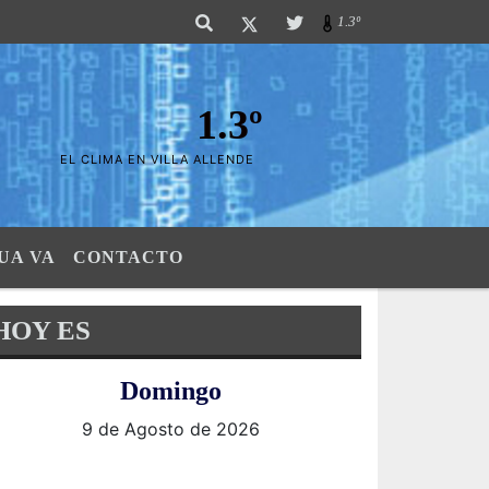
s Sierras". SI SU AVISO ESTA AQUÍ,..FELICITACIONES PUES..! "El verdadero
1.3º
1.3º
EL CLIMA EN VILLA ALLENDE
UA VA
CONTACTO
HOY ES
Domingo
9 de Agosto de 2026