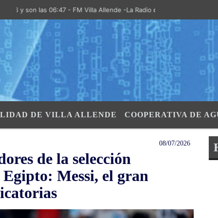
 son las 06:47 - FM Villa Allende -La Radio de la Villa- "El Aire de la
LIDAD DE VILLA ALLENDE
COOPERATIVA DE AG
08/07/2026
dores de la selección
 Egipto: Messi, el gran
icatorias