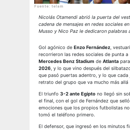
Fuente: telam
Nicolás Otamendi abrió la puerta del vest
cadena de mensajes en redes sociales en
Musso y Nico Paz le dedicaron palabras a
Gol agónico de
Enzo Fernández
, vestua
recorrieron las redes sociales de punta a
Mercedes Benz Stadium
de
Atlanta
para 
2026
, y lo que vino después del silbataz
que pasó puertas adentro, y lo que cada 
retrato del grupo que va mucho más allá 
El triunfo
3-2 ante Egipto
no llegó sin so
el final, con el gol de Fernández que sell
emociones que los propios futbolistas n
tomó el teléfono primero.
El defensor, que ingresó en los minutos 