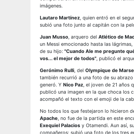
imágenes.
Lautaro Martínez
, quien entró en el seg
subió una foto junto al capitán con la pe
Juan Musso
, arquero del
Atlético de Ma
un Messi emocionado hasta las lágrimas, y
de su hijo:
"Cuando Ale me pregunte qué 
vos... el mejor de todos"
, publicó el arq
Gerónimo Rulli
, del
Olympique de Marsel
también recurrió a una foto de su abrazo 
generó. Y
Nico Paz
, el joven de 21 años 
publicó una imagen en la que choca los c
acompañó el texto con el emoji de la cab
No todos los que festejaron lo hicieron 
Apache
, no fue de la partida en este en
Exequiel Palacios
y Otamendi. Aun así, s
compañeros: subió una foto de los tres e