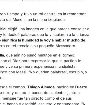
undo tiempo y tuvo un rol central en la remontada,
lota del Mundial en la mano izquierda.
drid
, eligió una imagen en la que parece consolar a
 le dedicó palabras que lo vincularon a la crianza
significa la humildad le voy a hablar mucho de
uero en referencia a su pequeño Alessandro.
la
, que aún no sumó minutos en el torneo,
con el Diez para expresar lo que el partido le
que vive su primera experiencia mundialista,
inco con Messi. "No quedan palabras", escribió, y
ra.
desde el campo.
Thiago Almada
, nacido en
Fuerte
cuentro y ocupó el banco de suplentes junto a
u mensaje fue tan directo como el de sus
n el banco y escribió, escueto y contundente, "A