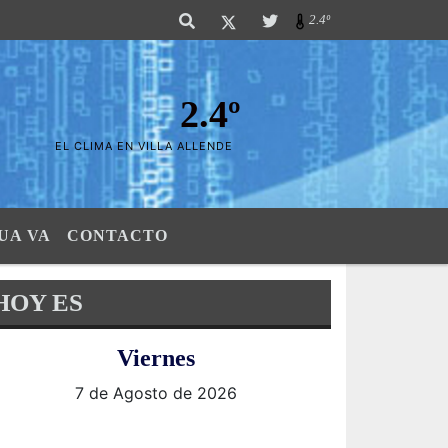
s Sierras". SI SU AVISO ESTA AQUÍ,..FELICITACIONES PUES..! "El verdadero
2.4º
2.4º
EL CLIMA EN VILLA ALLENDE
UA VA
CONTACTO
HOY ES
Viernes
7 de Agosto de 2026